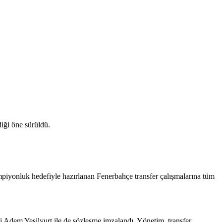
diği öne sürüldü.
ampiyonluk hedefiyle hazırlanan Fenerbahçe transfer çalışmalarına tüm
i Adem Yeşilyurt ile de sözleşme imzalandı. Yönetim, transfer