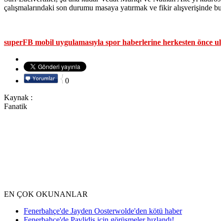
çalışmalarındaki son durumu masaya yatırmak ve fikir alışverişinde b
superFB mobil uygulamasıyla spor haberlerine herkesten önce ul
0
Kaynak :
Fanatik
EN ÇOK OKUNANLAR
Fenerbahçe'de Jayden Oosterwolde'den kötü haber
Fenerbahçe'de Pavlidis için görüşmeler hızlandı!