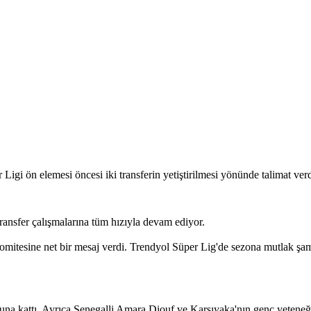
igi ön elemesi öncesi iki transferin yetiştirilmesi yönünde talimat ver
ansfer çalışmalarına tüm hızıyla devam ediyor.
er komitesine net bir mesaj verdi. Trendyol Süper Lig'de sezona mutlak ş
suna kattı. Ayrıca Senegalli Amara Diouf ve Karşıyaka'nın genç yeteneğ