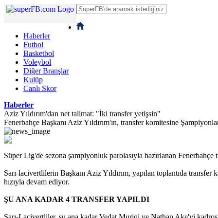
Haberler
Futbol
Basketbol
Voleybol
Diğer Branşlar
Kulüp
Canlı Skor
Haberler
Aziz Yıldırım'dan net talimat: "İki transfer yetişsin"
Fenerbahçe Başkanı Aziz Yıldırım'ın, transfer komitesine Şampiyonlar L
Süper Lig'de sezona şampiyonluk parolasıyla hazırlanan Fenerbahçe tr
Sarı-lacivertlilerin Başkanı Aziz Yıldırım, yapılan toplantıda transf
hızıyla devam ediyor.
ŞU ANA KADAR 4 TRANSFER YAPILDI
Sarı-Lacivertliler, şu ana kadar Vedat Muriqi ve Nathan Ake'yi kadro