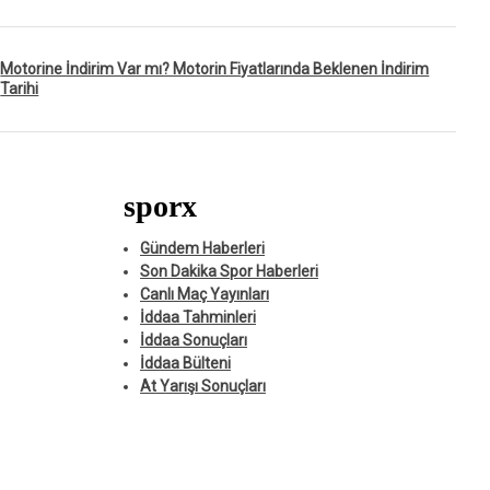
Motorine İndirim Var mı? Motorin Fiyatlarında Beklenen İndirim
Tarihi
sporx
Gündem Haberleri
Son Dakika Spor Haberleri
Canlı Maç Yayınları
İddaa Tahminleri
İddaa Sonuçları
İddaa Bülteni
At Yarışı Sonuçları