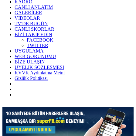
KADRO
CANLI ANLATIM
GALERİLER
VİDEOLAR
TV'DE BUGÜN
CANLI SKORLAR
BİZİ TAKİP EDİN
FACEBOOK
TWİTTER
UYGULAMA
WEB GÖRÜNÜMÜ
BİZE ULAŞIN
ÜYELIK SÖZLESMESI
KVVK Aydınlatma Metni
Gizlilik Politikası