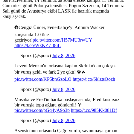
Sarı-lacivertliler, 14 Temmuz'da sona erecek kampta 11 Temmuz
Cumartesi günü Polonya temsilcisi Pogon Szczecin, 14 Temmuz
Salı günü de Avusturya ekibi LASK ile hazırlık maçında
karşılaşacak.
⚽️Cengiz Ünder, Fenerbahçe'yi Admira Wacker
karşısında 1-0 öne
geçiriyor!
pic.twitter.com/H57MU3rwUY
https://t.co/WkKZ7Jf8iL
— Sporx (@sporx)
July 8, 2026
Levent Mercan'ın ortasına kaptan Skriniar'dan çok şık
bir vuruş geldi ve fark 2'ye çıktı! ⚽🔥
pic.twitter.com/KP5bnGzoLQ
https://t.co/SklztsOozh
— Sporx (@sporx)
July 8, 2026
Musaba ve Fred'in harika paslaşmasında, Fred kusursuz
bir vuruşla topu ağlara gönderdi! 🎯
pic.twitter.com/pGq4yA9o3p
https://t.co/985Kk081Df
— Sporx (@sporx)
July 8, 2026
Asensio'nun ortasında Çağrı vurdu, savunmaya çarpan