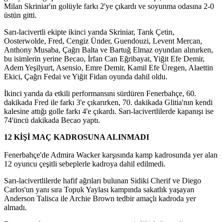
Milan Skriniar'ın golüyle farkı 2'ye çıkardı ve soyunma odasına 2-0
üstün gitti.
Sarı-lacivertli ekipte ikinci yarıda Skriniar, Tarık Çetin,
Oosterwolde, Fred, Cengiz Ünder, Guendouzi, Levent Mercan,
Anthony Musaba, Çağrı Balta ve Bartuğ Elmaz oyundan alınırken,
bu isimlerin yerine Becao, İrfan Can Eğribayat, Yiğit Efe Demir,
Adem Yeşilyurt, Asensio, Emre Demir, Kamil Efe Üregen, Alaettin
Ekici, Çağrı Fedai ve Yiğit Fidan oyunda dahil oldu.
İkinci yarıda da etkili performansını sürdüren Fenerbahçe, 60.
dakikada Fred ile farkı 3'e çıkarırken, 70. dakikada Glitia'nın kendi
kalesine attığı golle farkı 4'e çıkardı. Sarı-lacivertlilerde kapanışı ise
74'üncü dakikada Becao yaptı.
12 KİŞİ MAÇ KADROSUNA ALINMADI
Fenerbahçe'de Admira Wacker karşısında kamp kadrosunda yer alan
12 oyuncu çeşitli sebeplerle kadroya dahil edilmedi.
Sarı-lacivertlilerde hafif ağrıları bulunan Sidiki Cherif ve Diego
Carlos'un yanı sıra Topuk Yaylası kampında sakatlık yaşayan
Anderson Talisca ile Archie Brown tedbir amaçlı kadroda yer
almadı.