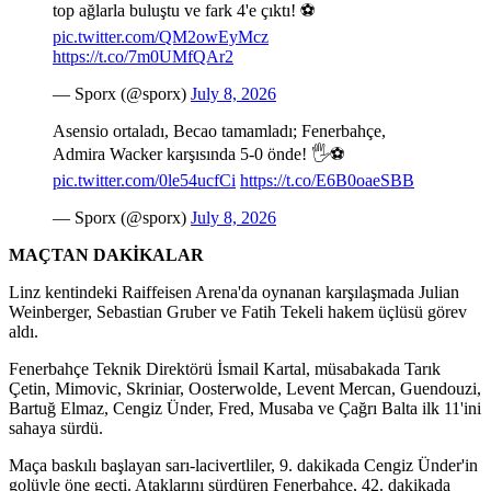
top ağlarla buluştu ve fark 4'e çıktı! ⚽
pic.twitter.com/QM2owEyMcz
https://t.co/7m0UMfQAr2
— Sporx (@sporx)
July 8, 2026
Asensio ortaladı, Becao tamamladı; Fenerbahçe,
Admira Wacker karşısında 5-0 önde! 🖐️⚽️
pic.twitter.com/0le54ucfCi
https://t.co/E6B0oaeSBB
— Sporx (@sporx)
July 8, 2026
MAÇTAN DAKİKALAR
Linz kentindeki Raiffeisen Arena'da oynanan karşılaşmada Julian
Weinberger, Sebastian Gruber ve Fatih Tekeli hakem üçlüsü görev
aldı.
Fenerbahçe Teknik Direktörü İsmail Kartal, müsabakada Tarık
Çetin, Mimovic, Skriniar, Oosterwolde, Levent Mercan, Guendouzi,
Bartuğ Elmaz, Cengiz Ünder, Fred, Musaba ve Çağrı Balta ilk 11'ini
sahaya sürdü.
Maça baskılı başlayan sarı-lacivertliler, 9. dakikada Cengiz Ünder'in
golüyle öne geçti. Ataklarını sürdüren Fenerbahçe, 42. dakikada