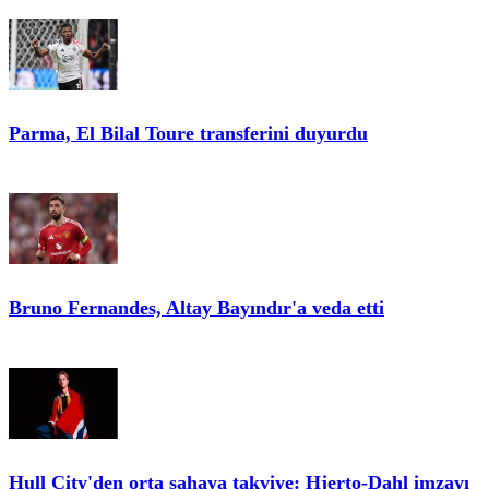
Parma, El Bilal Toure transferini duyurdu
Bruno Fernandes, Altay Bayındır'a veda etti
Hull City'den orta sahaya takviye: Hjerto-Dahl imzayı