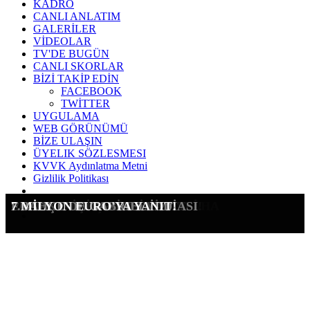
KADRO
CANLI ANLATIM
GALERİLER
VİDEOLAR
TV'DE BUGÜN
CANLI SKORLAR
BİZİ TAKİP EDİN
FACEBOOK
TWİTTER
UYGULAMA
WEB GÖRÜNÜMÜ
BİZE ULAŞIN
ÜYELIK SÖZLESMESI
KVVK Aydınlatma Metni
Gizlilik Politikası
MARSILYA'DAN BİR YILDIZ DAHA
RASHFORD'A ŞEYTAN ENGELİ!
PAVLIDIS İÇİN RESMİ YANIT!
LUKAKU'DA TAKİPTEYİZ!
F.BAHÇE'DE GABRIEL İDDİASI
7 MİLYON EURO'YA YANIT!