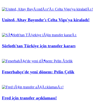
United, Altay Bayındır'ı Celta Vigo'ya kiraladı!
Sörloth'tan Türkiye için transfer kararı
Fenerbahçe'de yeni dönem: Pelin Çelik
Fred için transfer açıklaması!