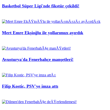
Basketbol Süper Ligi'nde fikstür çekildi!
Mert Emre Ekşioğlu ile yollarımızı ayırdık
Avusturya'da Fenerbahçe manşetleri!
Filip Kostic, PSV'ye imza attı