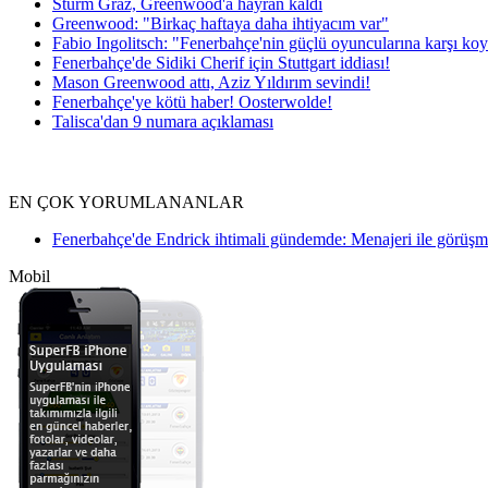
Sturm Graz, Greenwood'a hayran kaldı
Greenwood: "Birkaç haftaya daha ihtiyacım var"
Fabio Ingolitsch: "Fenerbahçe'nin güçlü oyuncularına karşı k
Fenerbahçe'de Sidiki Cherif için Stuttgart iddiası!
Mason Greenwood attı, Aziz Yıldırım sevindi!
Fenerbahçe'ye kötü haber! Oosterwolde!
Talisca'dan 9 numara açıklaması
EN ÇOK YORUMLANANLAR
Fenerbahçe'de Endrick ihtimali gündemde: Menajeri ile görüş
Mobil