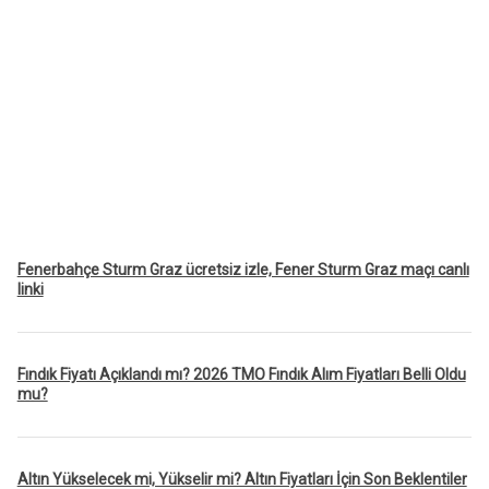
Fenerbahçe Sturm Graz ücretsiz izle, Fener Sturm Graz maçı canlı
linki
Fındık Fiyatı Açıklandı mı? 2026 TMO Fındık Alım Fiyatları Belli Oldu
mu?
Altın Yükselecek mi, Yükselir mi? Altın Fiyatları İçin Son Beklentiler