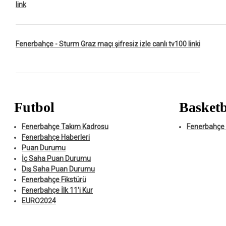
link
Fenerbahçe - Sturm Graz maçı şifresiz izle canlı tv100 linki
Futbol
Basketb
Fenerbahçe Takım Kadrosu
Fenerbahçe 
Fenerbahçe Haberleri
Puan Durumu
İç Saha Puan Durumu
Dış Saha Puan Durumu
Fenerbahçe Fikstürü
Fenerbahçe İlk 11'i Kur
EURO2024