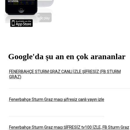
Google'da şu an en çok arananlar
FENERBAHÇE STURM GRAZ CANLI İZLE ŞİFRESİZ (FB STURM
GRAZ)
Fenerbahçe Sturm Graz maçı şifresiz canlı yayın izle
Fenerbahçe Sturm Graz maçı ŞİFRESİZ tv100 İZLE, FB Sturm Graz