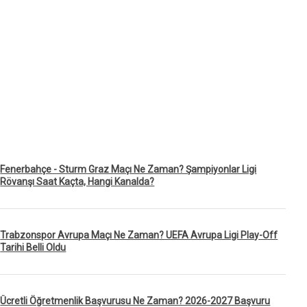
Fenerbahçe - Sturm Graz Maçı Ne Zaman? Şampiyonlar Ligi
Rövanşı Saat Kaçta, Hangi Kanalda?
Trabzonspor Avrupa Maçı Ne Zaman? UEFA Avrupa Ligi Play-Off
Tarihi Belli Oldu
Ücretli Öğretmenlik Başvurusu Ne Zaman? 2026-2027 Başvuru