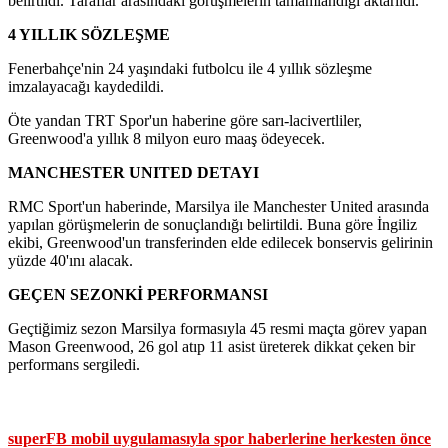
belirtildi. Taraflar arasındaki görüşmelerin tamamlandığı aktarıldı.
4 YILLIK SÖZLEŞME
Fenerbahçe'nin 24 yaşındaki futbolcu ile 4 yıllık sözleşme
imzalayacağı kaydedildi.
Öte yandan TRT Spor'un haberine göre sarı-lacivertliler,
Greenwood'a yıllık 8 milyon euro maaş ödeyecek.
MANCHESTER UNITED DETAYI
RMC Sport'un haberinde, Marsilya ile Manchester United arasında
yapılan görüşmelerin de sonuçlandığı belirtildi. Buna göre İngiliz
ekibi, Greenwood'un transferinden elde edilecek bonservis gelirinin
yüzde 40'ını alacak.
GEÇEN SEZONKİ PERFORMANSI
Geçtiğimiz sezon Marsilya formasıyla 45 resmi maçta görev yapan
Mason Greenwood, 26 gol atıp 11 asist üreterek dikkat çeken bir
performans sergiledi.
superFB mobil uygulamasıyla spor haberlerine herkesten önce