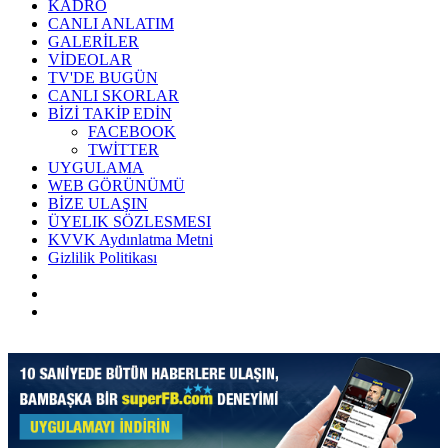
KADRO
CANLI ANLATIM
GALERİLER
VİDEOLAR
TV'DE BUGÜN
CANLI SKORLAR
BİZİ TAKİP EDİN
FACEBOOK
TWİTTER
UYGULAMA
WEB GÖRÜNÜMÜ
BİZE ULAŞIN
ÜYELIK SÖZLESMESI
KVVK Aydınlatma Metni
Gizlilik Politikası