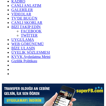
KADRO
CANLI ANLATIM
GALERİLER
VİDEOLAR
TV'DE BUGÜN
CANLI SKORLAR
BİZİ TAKİP EDİN
FACEBOOK
TWİTTER
UYGULAMA
WEB GÖRÜNÜMÜ
BİZE ULAŞIN
ÜYELIK SÖZLESMESI
KVVK Aydınlatma Metni
Gizlilik Politikası