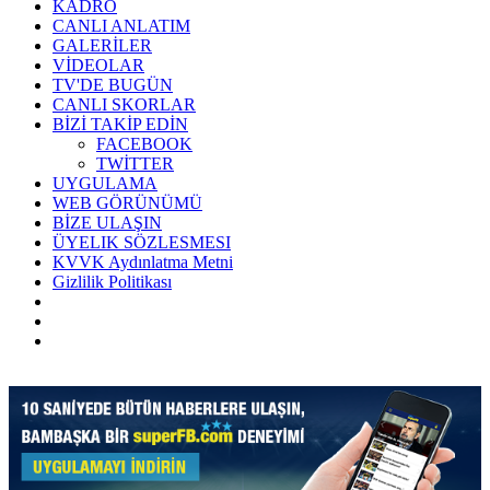
KADRO
CANLI ANLATIM
GALERİLER
VİDEOLAR
TV'DE BUGÜN
CANLI SKORLAR
BİZİ TAKİP EDİN
FACEBOOK
TWİTTER
UYGULAMA
WEB GÖRÜNÜMÜ
BİZE ULAŞIN
ÜYELIK SÖZLESMESI
KVVK Aydınlatma Metni
Gizlilik Politikası