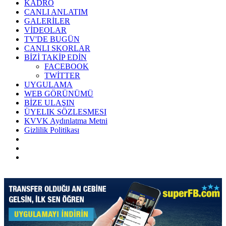
KADRO
CANLI ANLATIM
GALERİLER
VİDEOLAR
TV'DE BUGÜN
CANLI SKORLAR
BİZİ TAKİP EDİN
FACEBOOK
TWİTTER
UYGULAMA
WEB GÖRÜNÜMÜ
BİZE ULAŞIN
ÜYELIK SÖZLESMESI
KVVK Aydınlatma Metni
Gizlilik Politikası