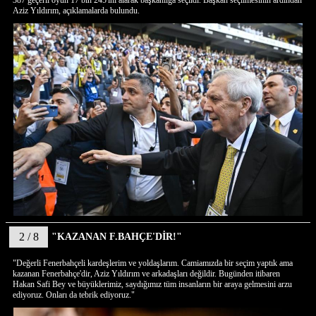
387 geçerli oyun 17 bin 245'ini alarak başkanlığa seçildi. Başkan seçilmesinin ardından
Aziz Yıldırım, açıklamalarda bulundu.
2 / 8
"KAZANAN F.BAHÇE'DİR!"
"Değerli Fenerbahçeli kardeşlerim ve yoldaşlarım. Camiamızda bir seçim yaptık ama
kazanan Fenerbahçe'dir, Aziz Yıldırım ve arkadaşları değildir. Bugünden itibaren
Hakan Safi Bey ve büyüklerimiz, saydığımız tüm insanların bir araya gelmesini arzu
ediyoruz. Onları da tebrik ediyoruz."