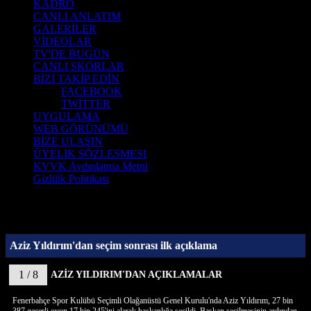
KADRO
CANLI ANLATIM
GALERİLER
VİDEOLAR
TV'DE BUGÜN
CANLI SKORLAR
BİZİ TAKİP EDİN
FACEBOOK
TWİTTER
UYGULAMA
WEB GÖRÜNÜMÜ
BİZE ULAŞIN
ÜYELIK SÖZLESMESI
KVVK Aydınlatma Metni
Gizlilik Politikası
Aziz Yıldırım'dan seçim sonrası ilk açıklama
1 / 8
AZİZ YILDIRIM'DAN AÇIKLAMALAR
Fenerbahçe Spor Kulübü Seçimli Olağanüstü Genel Kurulu'nda Aziz Yıldırım, 27 bin