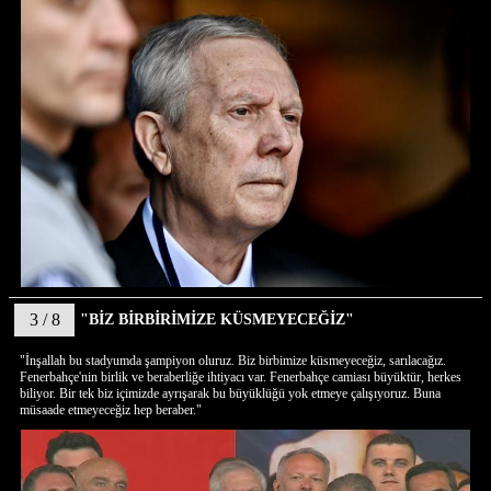
3 / 8
"BİZ BİRBİRİMİZE KÜSMEYECEĞİZ"
"İnşallah bu stadyumda şampiyon oluruz. Biz birbimize küsmeyeceğiz, sarılacağız.
Fenerbahçe'nin birlik ve beraberliğe ihtiyacı var. Fenerbahçe camiası büyüktür, herkes
biliyor. Bir tek biz içimizde ayrışarak bu büyüklüğü yok etmeye çalışıyoruz. Buna
müsaade etmeyeceğiz hep beraber."