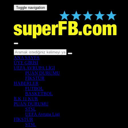
Toggle navigation
ANA SAYFA
ÜYE GİRİŞİ
UEFA AVRUPA LİGİ
PUAN DURUMU
FİKSTÜR
HABERLER
FUTBOL
BASKETBOL
İLK 11 KUR
PUAN DURUMU
STSL
UEFA Avrupa Ligi
FİKSTÜR
STSL