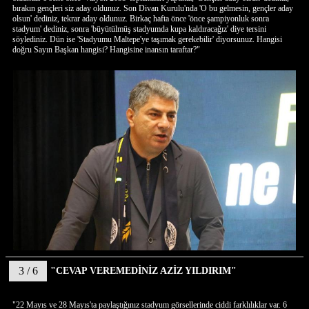
bırakın gençleri siz aday oldunuz. Son Divan Kurulu'nda 'O bu gelmesin, gençler aday
olsun' dediniz, tekrar aday oldunuz. Birkaç hafta önce 'önce şampiyonluk sonra
stadyum' dediniz, sonra 'büyütülmüş stadyumda kupa kaldıracağız' diye tersini
söylediniz. Dün ise 'Stadyumu Maltepe'ye taşımak gerekebilir' diyorsunuz. Hangisi
doğru Sayın Başkan hangisi? Hangisine inansın taraftar?"
3 / 6
"CEVAP VEREMEDİNİZ AZİZ YILDIRIM"
"22 Mayıs ve 28 Mayıs'ta paylaştığınız stadyum görsellerinde ciddi farklılıklar var. 6