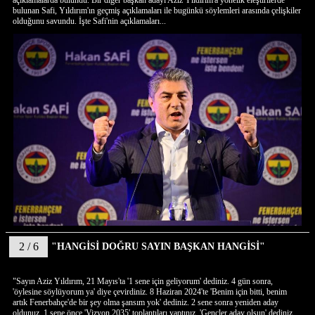
açıklamalarda bulundu. Bir diğer başkan adayı Aziz Yıldırım'a yönelik eleştirilerde
bulunan Safi, Yıldırım'ın geçmiş açıklamaları ile bugünkü söylemleri arasında çelişkiler
olduğunu savundu. İşte Safi'nin açıklamaları...
2 / 6
"HANGİSİ DOĞRU SAYIN BAŞKAN HANGİSİ"
"Sayın Aziz Yıldırım, 21 Mayıs'ta '1 sene için geliyorum' dediniz. 4 gün sonra,
'öylesine söylüyorum ya' diye çevirdiniz. 8 Haziran 2024'te 'Benim için bitti, benim
artık Fenerbahçe'de bir şey olma şansım yok' dediniz. 2 sene sonra yeniden aday
oldunuz. 1 sene önce 'Vizyon 2035' toplantıları yaptınız, 'Gençler aday olsun' dediniz,