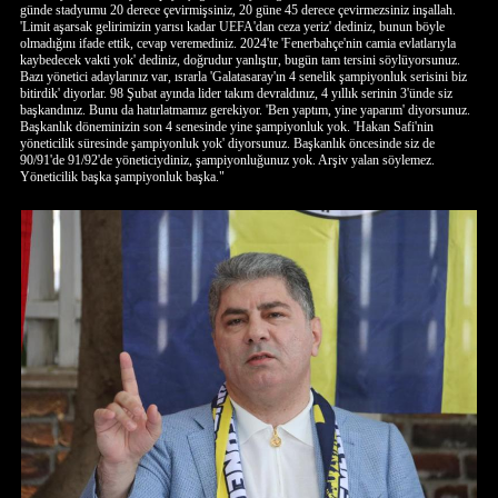
günde stadyumu 20 derece çevirmişsiniz, 20 güne 45 derece çevirmezsiniz inşallah.
'Limit aşarsak gelirimizin yarısı kadar UEFA'dan ceza yeriz' dediniz, bunun böyle
olmadığını ifade ettik, cevap veremediniz. 2024'te 'Fenerbahçe'nin camia evlatlarıyla
kaybedecek vakti yok' dediniz, doğrudur yanlıştır, bugün tam tersini söylüyorsunuz.
Bazı yönetici adaylarınız var, ısrarla 'Galatasaray'ın 4 senelik şampiyonluk serisini biz
bitirdik' diyorlar. 98 Şubat ayında lider takım devraldınız, 4 yıllık serinin 3'ünde siz
başkandınız. Bunu da hatırlatmamız gerekiyor. 'Ben yaptım, yine yaparım' diyorsunuz.
Başkanlık döneminizin son 4 senesinde yine şampiyonluk yok. 'Hakan Safi'nin
yöneticilik süresinde şampiyonluk yok' diyorsunuz. Başkanlık öncesinde siz de
90/91'de 91/92'de yöneticiydiniz, şampiyonluğunuz yok. Arşiv yalan söylemez.
Yöneticilik başka şampiyonluk başka."