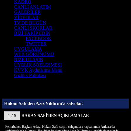
KADRO
CANLI ANLATIM
GALERİLER
VİDEOLAR
TV'DE BUGÜN
CANLI SKORLAR
BİZİ TAKİP EDİN
FACEBOOK
TWİTTER
UYGULAMA
WEB GÖRÜNÜMÜ
BİZE ULAŞIN
ÜYELIK SÖZLESMESI
KVVK Aydınlatma Metni
Gizlilik Politikası
Hakan Safi'den Aziz Yıldırım'a salvolar!
1 / 6
HAKAN SAFİ'DEN AÇIKLAMALAR
Fenerbahçe Başkan Adayı Hakan Safi, seçim çalışmaları kapsamında Ankara'da