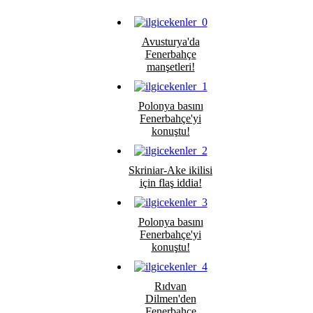
Avusturya'da
Fenerbahçe
manşetleri!
Polonya basını
Fenerbahçe'yi
konuştu!
Skriniar-Ake ikilisi
için flaş iddia!
Polonya basını
Fenerbahçe'yi
konuştu!
Rıdvan
Dilmen'den
Fenerbahçe