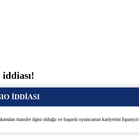
]
iddiası!
IO İDDİASI
mdan transfer ilgisi olduğu ve başarılı oyuncunun kariyerini İspanya'da 