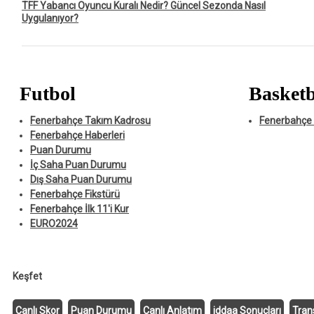
TFF Yabancı Oyuncu Kuralı Nedir? Güncel Sezonda Nasıl
Uygulanıyor?
Futbol
Basketb
Fenerbahçe Takım Kadrosu
Fenerbahçe 
Fenerbahçe Haberleri
Puan Durumu
İç Saha Puan Durumu
Dış Saha Puan Durumu
Fenerbahçe Fikstürü
Fenerbahçe İlk 11'i Kur
EURO2024
Keşfet
Canlı Skor
Puan Durumu
Canlı Anlatım
iddaa Sonuçları
Tran