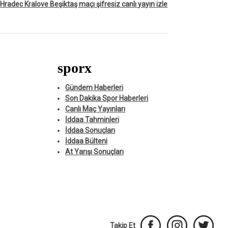
Hradec Kralove Beşiktaş maçı şifresiz canlı yayın izle
sporx
Gündem Haberleri
Son Dakika Spor Haberleri
Canlı Maç Yayınları
İddaa Tahminleri
İddaa Sonuçları
İddaa Bülteni
At Yarışı Sonuçları
Takip Et