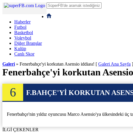
Haberler
Futbol
Basketbol
Voleybol
Diğer Branşlar
Kulüp
Canlı Skor
Galeri
» Fenerbahçe'yi korkutan Asensio iddiası!
[
Galeri Ana Sayfa
Fenerbahçe'yi korkutan Asensio 
6
F.BAHÇE'Yİ KORKUTAN ASENS
Fenerbahçe'nin yıldız oyuncusu Marco Asensio'ya ülkesindeki üç takı
İLGİ ÇEKENLER