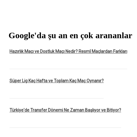
Google'da şu an en çok arananlar
Hazırlık Maçı ve Dostluk Maçı Nedir? Resmî Maçlardan Farkları
Süper Lig Kaç Hafta ve Toplam Kaç Maç Oynanır?
Türkiye'de Transfer Dönemi Ne Zaman Başlıyor ve Bitiyor?