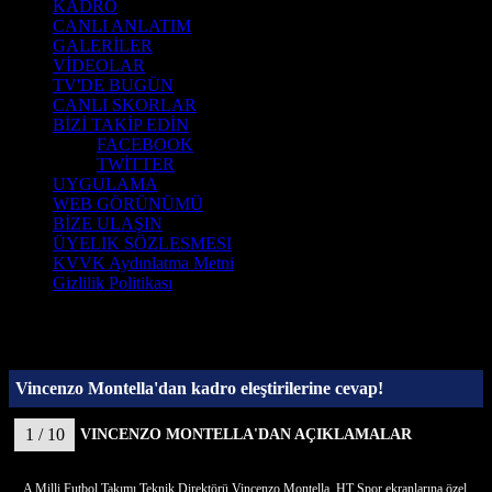
KADRO
CANLI ANLATIM
GALERİLER
VİDEOLAR
TV'DE BUGÜN
CANLI SKORLAR
BİZİ TAKİP EDİN
FACEBOOK
TWİTTER
UYGULAMA
WEB GÖRÜNÜMÜ
BİZE ULAŞIN
ÜYELIK SÖZLESMESI
KVVK Aydınlatma Metni
Gizlilik Politikası
Vincenzo Montella'dan kadro eleştirilerine cevap!
1 / 10
VINCENZO MONTELLA'DAN AÇIKLAMALAR
A Milli Futbol Takımı Teknik Direktörü Vincenzo Montella, HT Spor ekranlarına özel