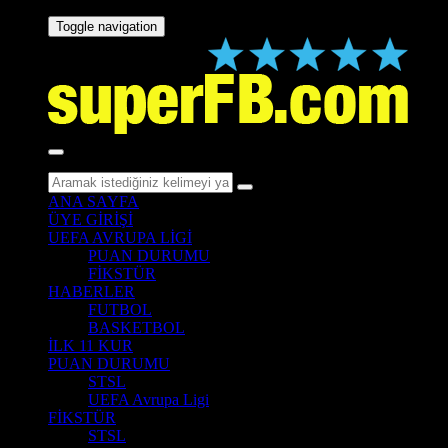
Toggle navigation
ANA SAYFA
ÜYE GİRİŞİ
UEFA AVRUPA LİGİ
PUAN DURUMU
FİKSTÜR
HABERLER
FUTBOL
BASKETBOL
İLK 11 KUR
PUAN DURUMU
STSL
UEFA Avrupa Ligi
FİKSTÜR
STSL