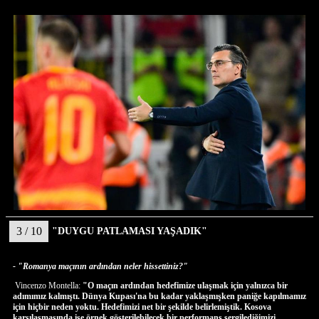
3 / 10
"DUYGU PATLAMASI YAŞADIK"
- "Romanya maçının ardından neler hissettiniz?"
Vincenzo Montella:
"O maçın ardından hedefimize ulaşmak için yalnızca bir
adımımız kalmıştı. Dünya Kupası'na bu kadar yaklaşmışken paniğe kapılmamız
için hiçbir neden yoktu. Hedefimizi net bir şekilde belirlemiştik. Kosova
karşılaşmasında ise örnek gösterilebilecek bir performans sergilediğimizi