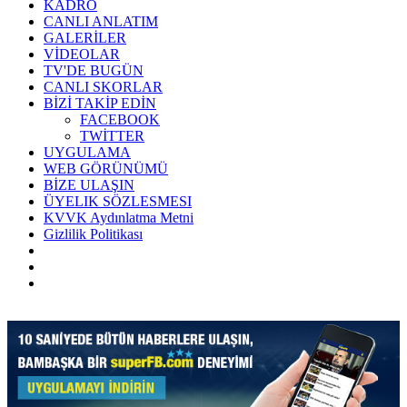
KADRO
CANLI ANLATIM
GALERİLER
VİDEOLAR
TV'DE BUGÜN
CANLI SKORLAR
BİZİ TAKİP EDİN
FACEBOOK
TWİTTER
UYGULAMA
WEB GÖRÜNÜMÜ
BİZE ULAŞIN
ÜYELIK SÖZLESMESI
KVVK Aydınlatma Metni
Gizlilik Politikası