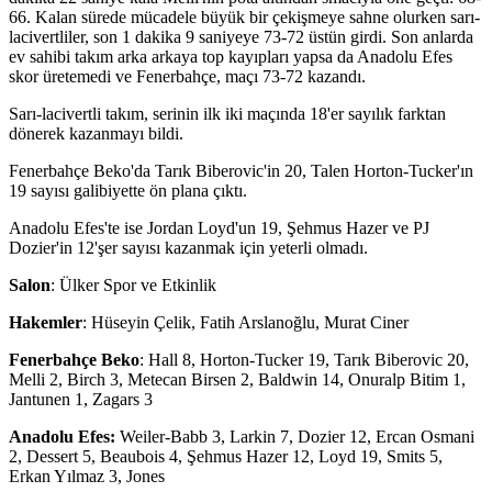
66. Kalan sürede mücadele büyük bir çekişmeye sahne olurken sarı-
lacivertliler, son 1 dakika 9 saniyeye 73-72 üstün girdi. Son anlarda
ev sahibi takım arka arkaya top kayıpları yapsa da Anadolu Efes
skor üretemedi ve Fenerbahçe, maçı 73-72 kazandı.
Sarı-lacivertli takım, serinin ilk iki maçında 18'er sayılık farktan
dönerek kazanmayı bildi.
Fenerbahçe Beko'da Tarık Biberovic'in 20, Talen Horton-Tucker'ın
19 sayısı galibiyette ön plana çıktı.
Anadolu Efes'te ise Jordan Loyd'un 19, Şehmus Hazer ve PJ
Dozier'in 12'şer sayısı kazanmak için yeterli olmadı.
Salon
: Ülker Spor ve Etkinlik
Hakemler
: Hüseyin Çelik, Fatih Arslanoğlu, Murat Ciner
Fenerbahçe Beko
: Hall 8, Horton-Tucker 19, Tarık Biberovic 20,
Melli 2, Birch 3, Metecan Birsen 2, Baldwin 14, Onuralp Bitim 1,
Jantunen 1, Zagars 3
Anadolu Efes:
Weiler-Babb 3, Larkin 7, Dozier 12, Ercan Osmani
2, Dessert 5, Beaubois 4, Şehmus Hazer 12, Loyd 19, Smits 5,
Erkan Yılmaz 3, Jones