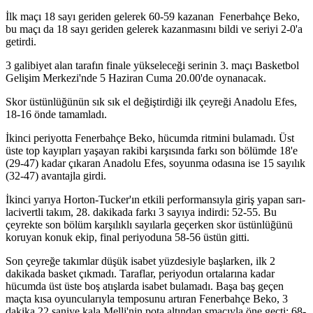
İlk maçı 18 sayı geriden gelerek 60-59 kazanan Fenerbahçe Beko,
bu maçı da 18 sayı geriden gelerek kazanmasını bildi ve seriyi 2-0'a
getirdi.
3 galibiyet alan tarafın finale yükseleceği serinin 3. maçı Basketbol
Gelişim Merkezi'nde 5 Haziran Cuma 20.00'de oynanacak.
Skor üstünlüğünün sık sık el değiştirdiği ilk çeyreği Anadolu Efes,
18-16 önde tamamladı.
İkinci periyotta Fenerbahçe Beko, hücumda ritmini bulamadı. Üst
üste top kayıpları yaşayan rakibi karşısında farkı son bölümde 18'e
(29-47) kadar çıkaran Anadolu Efes, soyunma odasına ise 15 sayılık
(32-47) avantajla girdi.
İkinci yarıya Horton-Tucker'ın etkili performansıyla giriş yapan sarı-
lacivertli takım, 28. dakikada farkı 3 sayıya indirdi: 52-55. Bu
çeyrekte son bölüm karşılıklı sayılarla geçerken skor üstünlüğünü
koruyan konuk ekip, final periyoduna 58-56 üstün gitti.
Son çeyreğe takımlar düşük isabet yüzdesiyle başlarken, ilk 2
dakikada basket çıkmadı. Taraflar, periyodun ortalarına kadar
hücumda üst üste boş atışlarda isabet bulamadı. Başa baş geçen
maçta kısa oyuncularıyla temposunu artıran Fenerbahçe Beko, 3
dakika 22 saniye kala Melli'nin pota altından smacıyla öne geçti: 68-