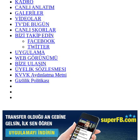
KADRO
CANLI ANLATIM
GALERİLER
VİDEOLAR
TV'DE BUGÜN
CANLI SKORLAR
BİZİ TAKİP EDİN
FACEBOOK
TWİTTER
UYGULAMA
WEB GÖRÜNÜMÜ
BİZE ULAŞIN
ÜYELIK SÖZLESMESI
KVVK Aydınlatma Metni
Gizlilik Politikası