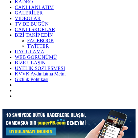
KADRO
CANLI ANLATIM
GALERİLER
VİDEOLAR
TV'DE BUGÜN
CANLI SKORLAR
BİZİ TAKİP EDİN
FACEBOOK
TWİTTER
UYGULAMA
WEB GÖRÜNÜMÜ
BİZE ULAŞIN
ÜYELIK SÖZLESMESI
KVVK Aydınlatma Metni
Gizlilik Politikası