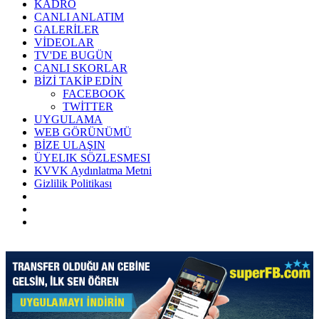
KADRO
CANLI ANLATIM
GALERİLER
VİDEOLAR
TV'DE BUGÜN
CANLI SKORLAR
BİZİ TAKİP EDİN
FACEBOOK
TWİTTER
UYGULAMA
WEB GÖRÜNÜMÜ
BİZE ULAŞIN
ÜYELIK SÖZLESMESI
KVVK Aydınlatma Metni
Gizlilik Politikası