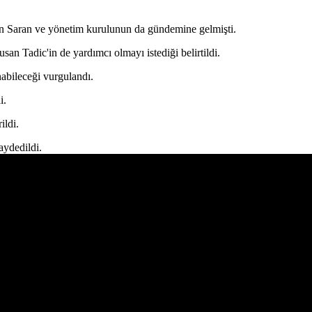
n Saran ve yönetim kurulunun da gündemine gelmişti.
an Tadic'in de yardımcı olmayı istediği belirtildi.
nabileceği vurgulandı.
i.
ildi.
aydedildi.