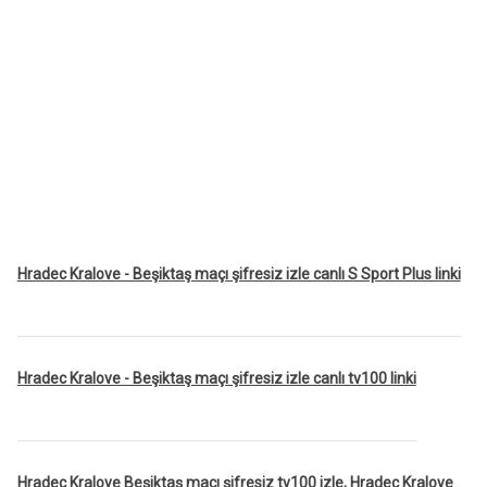
Hradec Kralove - Beşiktaş maçı şifresiz izle canlı S Sport Plus linki
Hradec Kralove - Beşiktaş maçı şifresiz izle canlı tv100 linki
Hradec Kralove Beşiktaş maçı şifresiz tv100 izle, Hradec Kralove