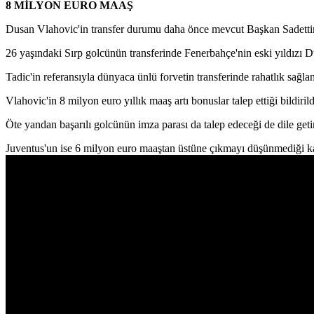
8 MİLYON EURO MAAŞ
Dusan Vlahovic'in transfer durumu daha önce mevcut Başkan Sadetti
26 yaşındaki Sırp golcünün transferinde Fenerbahçe'nin eski yıldızı Dus
Tadic'in referansıyla dünyaca ünlü forvetin transferinde rahatlık sağla
Vlahovic'in 8 milyon euro yıllık maaş artı bonuslar talep ettiği bildirild
Öte yandan başarılı golcünün imza parası da talep edeceği de dile getir
Juventus'un ise 6 milyon euro maaştan üstüne çıkmayı düşünmediği k