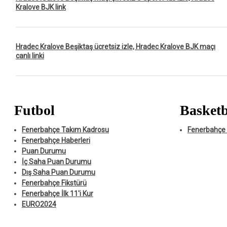
Kralove BJK link
Hradec Kralove Beşiktaş ücretsiz izle, Hradec Kralove BJK maçı
canlı linki
Futbol
Basketb
Fenerbahçe Takım Kadrosu
Fenerbahçe 
Fenerbahçe Haberleri
Puan Durumu
İç Saha Puan Durumu
Dış Saha Puan Durumu
Fenerbahçe Fikstürü
Fenerbahçe İlk 11'i Kur
EURO2024