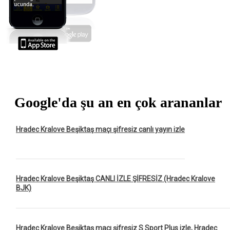
Google'da şu an en çok arananlar
Hradec Kralove Beşiktaş maçı şifresiz canlı yayın izle
Hradec Kralove Beşiktaş CANLI İZLE ŞİFRESİZ (Hradec Kralove
BJK)
Hradec Kralove Beşiktaş maçı şifresiz S Sport Plus izle, Hradec