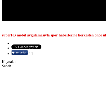
superFB mobil uygulamasıyla spor haberlerine herkesten önce ul
1
Kaynak :
Sabah