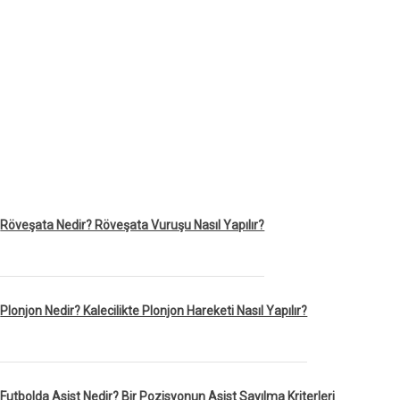
Röveşata Nedir? Röveşata Vuruşu Nasıl Yapılır?
Plonjon Nedir? Kalecilikte Plonjon Hareketi Nasıl Yapılır?
Futbolda Asist Nedir? Bir Pozisyonun Asist Sayılma Kriterleri