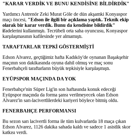
"KARAR VERDİK VE BUNU KENDİSİNE BİLDİRDİK"
Yardımcı Antrenör Zeki Murat Göle de dün akşamki Konyaspor
maçı öncesi,
"Edson ile ilgili bir açıklama yaptık. Teknik ekip
olarak bir karar verdik. Bunu da kendisine bildirdik"
i
fadelerini kullanmıştı. Tecrübeli orta saha oyuncusu, Konyaspor
karşılaşmasının kafilesinde yer almamıştı.
TARAFTARLAR TEPKİ GÖSTERMİŞTİ
Edson Alvarez, geçtiğimiz hafta Kadıköy'de oynanan Başakşehir
maçının son dakikasında oyuna dahil olmuş ve maç sonu
Fenerbahçeli taraftarların büyük tepkisiyle karşılaşmıştı.
EYÜPSPOR MAÇINDA DA YOK
Fenerbahçe'nin Süper Lig'in son haftasında konuk edeceği
Eyüpspor maçında da forma şansı verilmeyecek olan Edson
Alvarez'in sarı-lacivertlilerdeki kariyeri böylece bitmiş oldu.
FENERBAHÇE PERFORMANSI
Bu sezon sarı lacivertli forma ile tüm kulvarlarda 18 maça çıkan
Edson Alvarez, 1126 dakika sahada kaldı ve sadece 1 asistlik skor
katkısı verdi.