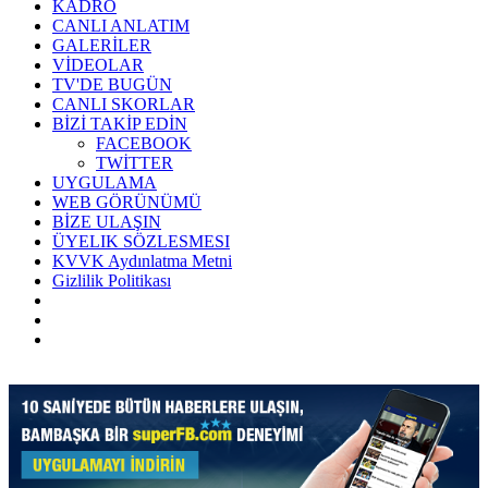
KADRO
CANLI ANLATIM
GALERİLER
VİDEOLAR
TV'DE BUGÜN
CANLI SKORLAR
BİZİ TAKİP EDİN
FACEBOOK
TWİTTER
UYGULAMA
WEB GÖRÜNÜMÜ
BİZE ULAŞIN
ÜYELIK SÖZLESMESI
KVVK Aydınlatma Metni
Gizlilik Politikası