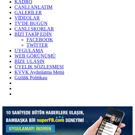
KADRO
CANLI ANLATIM
GALERİLER
VİDEOLAR
TV'DE BUGÜN
CANLI SKORLAR
BİZİ TAKİP EDİN
FACEBOOK
TWİTTER
UYGULAMA
WEB GÖRÜNÜMÜ
BİZE ULAŞIN
ÜYELIK SÖZLESMESI
KVVK Aydınlatma Metni
Gizlilik Politikası