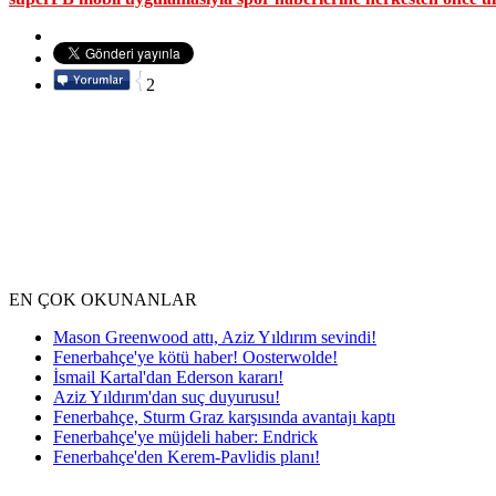
2
EN ÇOK OKUNANLAR
Mason Greenwood attı, Aziz Yıldırım sevindi!
Fenerbahçe'ye kötü haber! Oosterwolde!
İsmail Kartal'dan Ederson kararı!
Aziz Yıldırım'dan suç duyurusu!
Fenerbahçe, Sturm Graz karşısında avantajı kaptı
Fenerbahçe'ye müjdeli haber: Endrick
Fenerbahçe'den Kerem-Pavlidis planı!