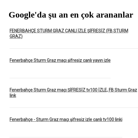
Google'da şu an en çok arananlar
FENERBAHÇE STURM GRAZ CANLI İZLE ŞİFRESİZ (FB STURM
GRAZ)
Fenerbahçe Sturm Graz maçı şifresiz canlı yayın izle
Fenerbahçe Sturm Graz maçı ŞİFRESİZ tv100 İZLE, FB Sturm Graz
link
Fenerbahçe - Sturm Graz maçı şifresiz izle canlı tv100 linki