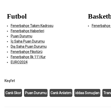
Futbol
Basketb
Fenerbahçe Takım Kadrosu
Fenerbahçe 
Fenerbahçe Haberleri
Puan Durumu
İç Saha Puan Durumu
Dış Saha Puan Durumu
Fenerbahçe Fikstürü
Fenerbahçe İlk 11'i Kur
EURO2024
Keşfet
Canlı Skor
Puan Durumu
Canlı Anlatım
iddaa Sonuçları
Tran