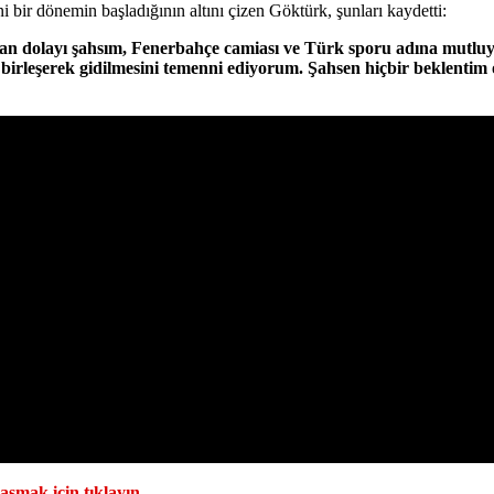
eni bir dönemin başladığının altını çizen Göktürk, şunları kaydetti:
dan dolayı şahsım, Fenerbahçe camiası ve Türk sporu adına mutluy
k birleşerek gidilmesini temenni ediyorum. Şahsen hiçbir beklentim
aşmak için tıklayın