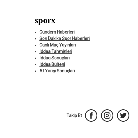
sporx
Gündem Haberleri
Son Dakika Spor Haberleri
Canlı Maç Yayınları
İddaa Tahminleri
İddaa Sonuçları
İddaa Bülteni
At Yarışı Sonuçları
Takip Et