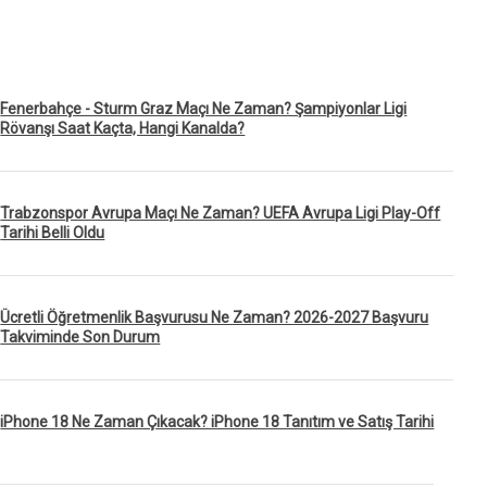
Fenerbahçe - Sturm Graz Maçı Ne Zaman? Şampiyonlar Ligi
Rövanşı Saat Kaçta, Hangi Kanalda?
Trabzonspor Avrupa Maçı Ne Zaman? UEFA Avrupa Ligi Play-Off
Tarihi Belli Oldu
Ücretli Öğretmenlik Başvurusu Ne Zaman? 2026-2027 Başvuru
Takviminde Son Durum
iPhone 18 Ne Zaman Çıkacak? iPhone 18 Tanıtım ve Satış Tarihi