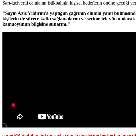
Sarı-lacivertli camianın istikbalinin kişisel hedeflerin önüne geçtiği y
"Sayın Aziz Yıldırım'a yaptığım çağrının olumlu yanıt bulmasın
kişilerin de sürece katkı sağlamalarını ve seçime tek vücut olara
kamuoyunun bilgisine sunarım."
superFB mobil uygulamasıyla spor haberlerine herkesten önce ul