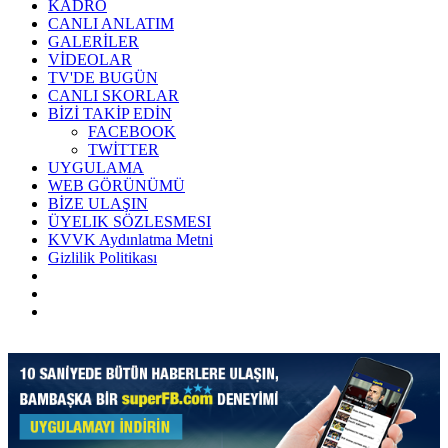
KADRO
CANLI ANLATIM
GALERİLER
VİDEOLAR
TV'DE BUGÜN
CANLI SKORLAR
BİZİ TAKİP EDİN
FACEBOOK
TWİTTER
UYGULAMA
WEB GÖRÜNÜMÜ
BİZE ULAŞIN
ÜYELIK SÖZLESMESI
KVVK Aydınlatma Metni
Gizlilik Politikası