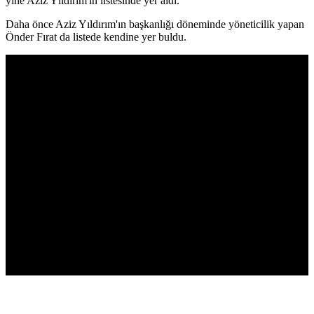
yine Aziz Yıldırım'ın listesinde yer aldı.
Daha önce Aziz Yıldırım'ın başkanlığı döneminde yöneticilik yapan
Önder Fırat da listede kendine yer buldu.