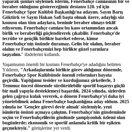
yaparak şunları söylemek isterim, Fenerbahçe camiasının bir ve
beraber olduğunu göstereceğimiz destansı 120. yıl için
Fenerbahçe Spor Kulübü Başkanlığı'na adayım. Sayın Barış
Göktürk ve Sayın Hakan Safi başta olmak üzere, adaylığı söz
konusu olan tüm adaylara, benimle beraber olmayı teklif
ediyorum. Fenerbahçe camiası bu kaos ortamından ancak
birlik ve beraberliği güçlendirerek çıkabilir. Fenerbahçe'de
tecrübe ve gençlik birlikte hareket ederse, kimse
Fenerbahçe'nin önünde duramaz. Gelin bir olalım, beraber
olalım ve Fenerbahçemizi hep birlikte güzel yarınlara
taşıyalım.
" ifadelerini kullandı.
Yaşantısının önemli bir kısmını Fenerbahçe'ye adadığını belirten
Yıldırım,
"Arkadaşlarımla birlikte görev aldığımız dönemde,
Fenerbahçe Spor Kulübünde önemli reformları hayata
geçirdik. Yaptığımız tesisler ve kurduğumuz şirketlerle, 3
Temmuz öncesi dönemde sürdürülebilir sportif başarıyı güçlü
bir mali yapıyla desteklemeyi başardık. 2024 yılında, sizlerden
gelen çağrıya kulak vererek, o dönem Fenerbahçe'yi daha iyi
yönetebilmek adına Fenerbahçe başkanlığına aday oldum. 2025
yılında ise 'Gençler görevi devir almalı' söylemiyle, yeni
isimlerin önünü açmaya çalıştım. Fenerbahçe'nin gündeminde
seçim ve Fenerbahçelilerin gönlünde şampiyonluk özlemi olan
bugünlerde; ekonomik ve sportif anlamda kritik bir eşikten
geçmekteyiz."
görüşlerine yer verdi.