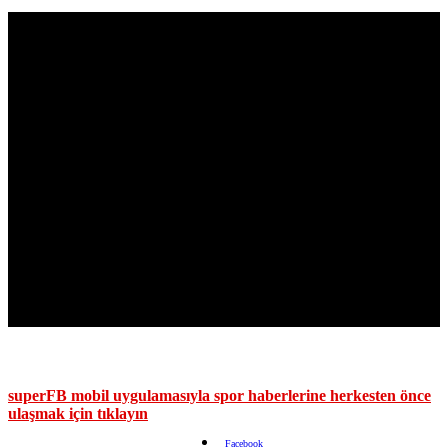
superFB mobil uygulamasıyla spor haberlerine herkesten önce
ulaşmak için tıklayın
Facebook