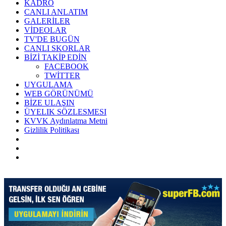
KADRO
CANLI ANLATIM
GALERİLER
VİDEOLAR
TV'DE BUGÜN
CANLI SKORLAR
BİZİ TAKİP EDİN
FACEBOOK
TWİTTER
UYGULAMA
WEB GÖRÜNÜMÜ
BİZE ULAŞIN
ÜYELIK SÖZLESMESI
KVVK Aydınlatma Metni
Gizlilik Politikası