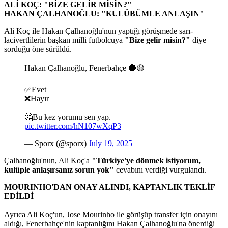
ALİ KOÇ: "BİZE GELİR MİSİN?"
HAKAN ÇALHANOĞLU: "KULÜBÜMLE ANLAŞIN"
Ali Koç ile Hakan Çalhanoğlu'nun yaptığı görüşmede sarı-
lacivertlilerin başkan milli futbolcuya
"Bize gelir misin?"
diye
sorduğu öne sürüldü.
Hakan Çalhanoğlu, Fenerbahçe 🔵🟡
✅Evet
❌Hayır
🤔Bu kez yorumu sen yap.
pic.twitter.com/hN107wXqP3
— Sporx (@sporx)
July 19, 2025
Çalhanoğlu'nun, Ali Koç'a
"Türkiye'ye dönmek istiyorum,
kulüple anlaşırsanız sorun yok"
cevabını verdiği vurgulandı.
MOURINHO'DAN ONAY ALINDI, KAPTANLIK TEKLİF
EDİLDİ
Ayrıca Ali Koç'un, Jose Mourinho ile görüşüp transfer için onayını
aldığı, Fenerbahçe'nin kaptanlığını Hakan Çalhanoğlu'na önerdiği