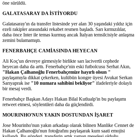
öne sürüldü.
GALATASARAY DA İSTİYORDU
Galatasaray'ın da transfer listesinde yer alan 30 yaşındaki yıldız için
ezeli rakipler arasındaki rekabet resmen başladı. Sarı kırmızılılar,
daha önce Inter ile temas kurmuş ancak İtalyan temsilcisiyle anlaşma
zemini bulamamıştı.
FENERBAHÇE CAMİASINDA HEYECAN
Ali Koç'un devreye girmesiyle birlikte sarı lacivertli cephede
heyecan daha da arttı. Fenerbahçe'nin eski futbolcusu Serhat Akın,
"Hakan Çalhanoğlu Fenerbahçemize hayırlı olsun "
paylaşımıyla dikkat çekerken, kulübün kongre üyesi Avukat Serkan
Sarıyaprak ise
"10 numara sahibini bekliyor"
ifadeleriyle dolaylı
bir mesaj verdi.
Fenerbahçe Başkan Adayı Hakan Bilal Kutlualp'in bu paylaşımı
retweet etmesi, söylentileri daha da güçlendirdi.
MOURINHO'NUN YAKIN DOSTUNDAN İŞARET
Jose Mourinho'nun yakın arkadaşı olarak bilinen Manlike Cennet de
Hakan Çalhanoğlu'nun fotoğrafını paylaşarak kum saati emojisi
kullandı. Bu gönderi, transferin artık zaman meselesi olduğu