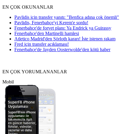
EN ÇOK OKUNANLAR
Pavlidis için transfer yanıtı: "Benfica adına çok önemli"
Pavlidis, Fenerbahçe'yi Kerem'e sordu!
Fenerbahçe'de forvet planı: Ya Endrick ya Guirassy
Fenerbahçe'den Martinelli hamlesi
Atletico Madrid'den Sörloth kararı! İşte istenen rakam
Fred için transfer açıklaması!
Fenerbahçe'de Jayden Oosterwolde'den kötü haber
EN ÇOK YORUMLANANLAR
Mobil