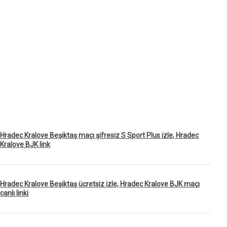
Hradec Kralove Beşiktaş maçı şifresiz S Sport Plus izle, Hradec
Kralove BJK link
Hradec Kralove Beşiktaş ücretsiz izle, Hradec Kralove BJK maçı
canlı linki