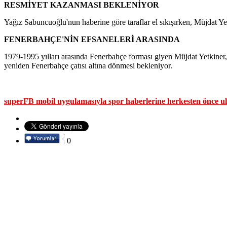
RESMİYET KAZANMASI BEKLENİYOR
Yağız Sabuncuoğlu'nun haberine göre taraflar el sıkışırken, Müjdat Ye
FENERBAHÇE'NİN EFSANELERİ ARASINDA
1979-1995 yılları arasında Fenerbahçe forması giyen Müjdat Yetkiner, s
yeniden Fenerbahçe çatısı altına dönmesi bekleniyor.
superFB mobil uygulamasıyla spor haberlerine herkesten önce ul
0