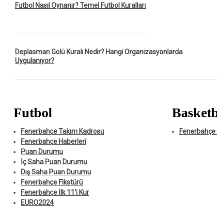
Futbol Nasıl Oynanır? Temel Futbol Kuralları
Deplasman Golü Kuralı Nedir? Hangi Organizasyonlarda
Uygulanıyor?
Futbol
Basketb
Fenerbahçe Takım Kadrosu
Fenerbahçe 
Fenerbahçe Haberleri
Puan Durumu
İç Saha Puan Durumu
Dış Saha Puan Durumu
Fenerbahçe Fikstürü
Fenerbahçe İlk 11'i Kur
EURO2024