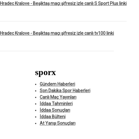
Hradec Kralove - Beşiktaş maçı şifresiz izle canlı S Sport Plus linki
Hradec Kralove - Beşiktaş maçı şifresiz izle canlı tv100 linki
sporx
Gündem Haberleri
Son Dakika Spor Haberleri
Canlı Maç Yayınları
İddaa Tahminleri
İddaa Sonuçları
İddaa Bülteni
At Yarışı Sonuçları