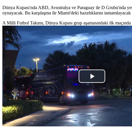
Dünya Kupası'nda ABD, Avustralya ve Paraguay ile D Grubu'nda yer al
oynayacak. Bu karşılaşma ile Miami'deki hazırlıklarını tamamlayacak
A Milli Futbol Takımı, Dünya Kupası grup aşamasındaki ilk maçında 