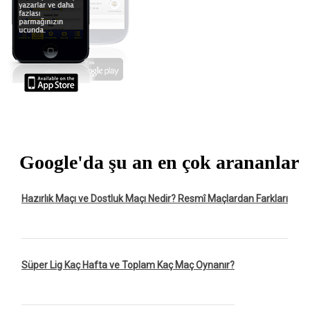
Google'da şu an en çok arananlar
Hazırlık Maçı ve Dostluk Maçı Nedir? Resmî Maçlardan Farkları
Süper Lig Kaç Hafta ve Toplam Kaç Maç Oynanır?