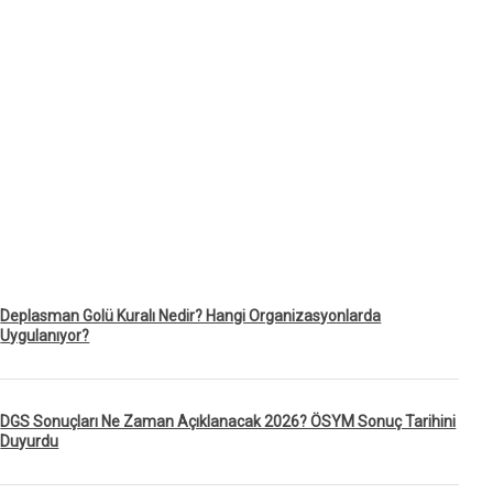
Deplasman Golü Kuralı Nedir? Hangi Organizasyonlarda
Uygulanıyor?
DGS Sonuçları Ne Zaman Açıklanacak 2026? ÖSYM Sonuç Tarihini
Duyurdu