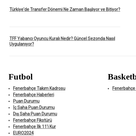
Türkiye'de Transfer Dönemi Ne Zaman Başlıyor ve Bitiyor?
TFF Yabancı Oyuncu Kuralı Nedir? Güncel Sezonda Nasıl
Uygulanıyor?
Futbol
Basketb
Fenerbahçe Takım Kadrosu
Fenerbahçe 
Fenerbahçe Haberleri
Puan Durumu
İç Saha Puan Durumu
Dış Saha Puan Durumu
Fenerbahçe Fikstürü
Fenerbahçe İlk 11'i Kur
EURO2024