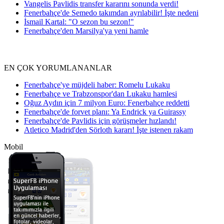
Vangelis Pavlidis transfer kararını sonunda verdi!
Fenerbahçe'de Semedo takımdan ayrılabilir! İşte nedeni
İsmail Kartal: "O sezon bu sezon!"
Fenerbahçe'den Marsilya'ya yeni hamle
EN ÇOK YORUMLANANLAR
Fenerbahçe'ye müjdeli haber: Romelu Lukaku
Fenerbahçe ve Trabzonspor'dan Lukaku hamlesi
Oğuz Aydın için 7 milyon Euro: Fenerbahçe reddetti
Fenerbahçe'de forvet planı: Ya Endrick ya Guirassy
Fenerbahçe'de Pavlidis için görüşmeler hızlandı!
Atletico Madrid'den Sörloth kararı! İşte istenen rakam
Mobil