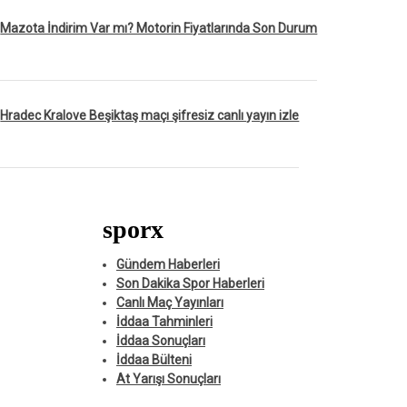
Mazota İndirim Var mı? Motorin Fiyatlarında Son Durum
Hradec Kralove Beşiktaş maçı şifresiz canlı yayın izle
sporx
Gündem Haberleri
Son Dakika Spor Haberleri
Canlı Maç Yayınları
İddaa Tahminleri
İddaa Sonuçları
İddaa Bülteni
At Yarışı Sonuçları