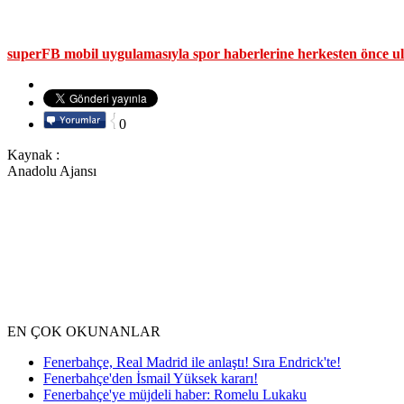
superFB mobil uygulamasıyla spor haberlerine herkesten önce ul
0
Kaynak :
Anadolu Ajansı
EN ÇOK OKUNANLAR
Fenerbahçe, Real Madrid ile anlaştı! Sıra Endrick'te!
Fenerbahçe'den İsmail Yüksek kararı!
Fenerbahçe'ye müjdeli haber: Romelu Lukaku