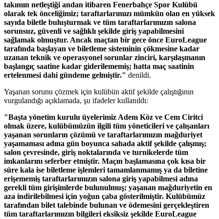
takımın netleştiği andan itibaren Fenerbahçe Spor Kulübü
olarak tek önceliğimiz; taraftarlarımızı mümkün olan en yüksek
sayıda biletle buluşturmak ve tüm taraftarlarımızın salona
sorunsuz, güvenli ve sağlıklı şekilde giriş yapabilmesini
sağlamak olmuştur. Ancak maçtan bir gece önce EuroLeague
tarafında başlayan ve biletleme sisteminin çökmesine kadar
uzanan teknik ve operasyonel sorunlar zinciri, karşılaşmanın
başlangıç saatine kadar giderilememiş; hatta maç saatinin
ertelenmesi dahi gündeme gelmiştir."
denildi.
Yaşanan sorunu çözmek için kulübün aktif şekilde çalıştığının
vurgulandığı açıklamada, şu ifadeler kullanıldı:
"Başta yönetim kurulu üyelerimiz Adem Köz ve Cem Ciritci
olmak üzere, kulübümüzün ilgili tüm yöneticileri ve çalışanları
yaşanan sorunların çözümü ve taraftarlarımızın mağduriyet
yaşamaması adına gün boyunca sahada aktif şekilde çalışmış;
salon çevresinde, giriş noktalarında ve turnikelerde tüm
imkanlarını seferber etmiştir. Maçın başlamasına çok kısa bir
süre kala ise biletleme işlemleri tamamlanmamış ya da biletine
erişememiş taraftarlarımızın salona giriş yapabilmesi adına
gerekli tüm girişimlerde bulunulmuş; yaşanan mağduriyetin en
aza indirilebilmesi için yoğun çaba gösterilmiştir. Kulübümüz
tarafından bilet talebinde bulunan ve ödemesini gerçekleştiren
tüm taraftarlarımızın bilgileri eksiksiz şekilde EuroLeague