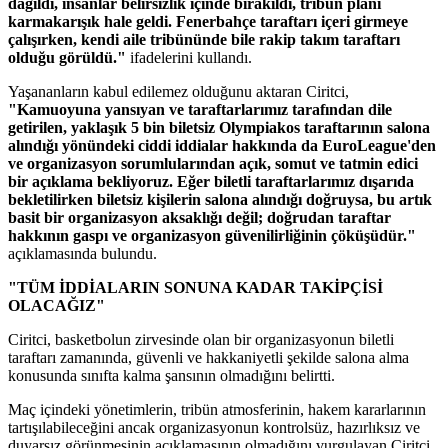
dağıldı, insanlar belirsizlik içinde bırakıldı, tribün planı
karmakarışık hale geldi. Fenerbahçe taraftarı içeri girmeye
çalışırken, kendi aile tribününde bile rakip takım taraftarı
olduğu görüldü."
ifadelerini kullandı.
Yaşananların kabul edilemez olduğunu aktaran Ciritci,
"Kamuoyuna yansıyan ve taraftarlarımız tarafından dile
getirilen, yaklaşık 5 bin biletsiz Olympiakos taraftarının salona
alındığı yönündeki ciddi iddialar hakkında da EuroLeague'den
ve organizasyon sorumlularından açık, somut ve tatmin edici
bir açıklama bekliyoruz. Eğer biletli taraftarlarımız dışarıda
bekletilirken biletsiz kişilerin salona alındığı doğruysa, bu artık
basit bir organizasyon aksaklığı değil; doğrudan taraftar
hakkının gaspı ve organizasyon güvenilirliğinin çöküşüdür."
açıklamasında bulundu.
"TÜM İDDİALARIN SONUNA KADAR TAKİPÇİSİ
OLACAĞIZ"
Ciritci, basketbolun zirvesinde olan bir organizasyonun biletli
taraftarı zamanında, güvenli ve hakkaniyetli şekilde salona alma
konusunda sınıfta kalma şansının olmadığını belirtti.
Maç içindeki yönetimlerin, tribün atmosferinin, hakem kararlarının
tartışılabileceğini ancak organizasyonun kontrolsüz, hazırlıksız ve
duyarsız görünmesinin açıklamasının olmadığını vurgulayan Ciritci,