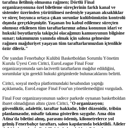
tarafına iletilmiş olmasına rağmen; Dörtlü Final
organizasyonuna özel biletleme süreçlerinin farklı kanal ve
sistemler üzerinden yürütülmesi nedeniyle yaşanan aksaklıklar
ve süreç boyunca ortaya çıkan sorunlar kulübümüzün kontrolü
dışında gerçekleşmiştir. Yaşanan bu kabul edilemez süreçten
olumsuz etkilenen tüm taraftarlarımız adına konunun idari ve
hukuki boyutlarıyla takipçisi olacağımızı kamuoyunun bilgisine
sunar; takımımızın yanında olmak için salona gelmesine
rağmen mağduriyet yaşayan tüm taraftarlarımızdan içtenlikle
özür dileriz."
Öte yandan Fenerbahçe Kulübü Basketboldan Sorumlu Yönetim
Kurulu Üyesi Cem Ciritci, EuroLeague Final Four
organizasyonunda sarı-lacivertli taraftarların mağdur edildiğini,
sorumlular için gerekli hukuki girişimlerde bulunacaklarını belirtti.
Ciritci, sosyal medya platformundaki hesabından yaptığı
açıklamada, EuroLeague Final Four'un yönetilemediğini vurguladı.
Final Four organizasyonunun sadece parkede oynanan basketboldan
ibaret olmadığının altını çizen Ciritci, "
O organizasyon;
güvenliktir, adalettir, taraftar hakkıdır, bilet düzenidir, tribün
planlamasıdır, misafir takıma gösterilen saygıdır. Ama dün
Atina'da biletini almış, parasını ödemiş, kilometrelerce yol
gelmiş Fenerbahçe taraftarı, salon kapılarında bekletildi. Aileler