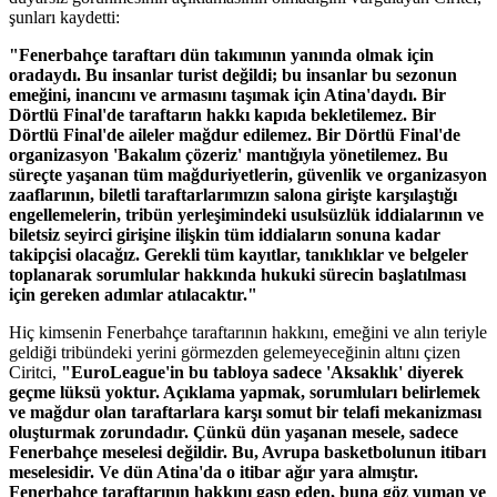
şunları kaydetti:
"Fenerbahçe taraftarı dün takımının yanında olmak için
oradaydı. Bu insanlar turist değildi; bu insanlar bu sezonun
emeğini, inancını ve armasını taşımak için Atina'daydı. Bir
Dörtlü Final'de taraftarın hakkı kapıda bekletilemez. Bir
Dörtlü Final'de aileler mağdur edilemez. Bir Dörtlü Final'de
organizasyon 'Bakalım çözeriz' mantığıyla yönetilemez. Bu
süreçte yaşanan tüm mağduriyetlerin, güvenlik ve organizasyon
zaaflarının, biletli taraftarlarımızın salona girişte karşılaştığı
engellemelerin, tribün yerleşimindeki usulsüzlük iddialarının ve
biletsiz seyirci girişine ilişkin tüm iddiaların sonuna kadar
takipçisi olacağız. Gerekli tüm kayıtlar, tanıklıklar ve belgeler
toplanarak sorumlular hakkında hukuki sürecin başlatılması
için gereken adımlar atılacaktır."
Hiç kimsenin Fenerbahçe taraftarının hakkını, emeğini ve alın teriyle
geldiği tribündeki yerini görmezden gelemeyeceğinin altını çizen
Ciritci,
"EuroLeague'in bu tabloya sadece 'Aksaklık' diyerek
geçme lüksü yoktur. Açıklama yapmak, sorumluları belirlemek
ve mağdur olan taraftarlara karşı somut bir telafi mekanizması
oluşturmak zorundadır. Çünkü dün yaşanan mesele, sadece
Fenerbahçe meselesi değildir. Bu, Avrupa basketbolunun itibarı
meselesidir. Ve dün Atina'da o itibar ağır yara almıştır.
Fenerbahçe taraftarının hakkını gasp eden, buna göz yuman ve