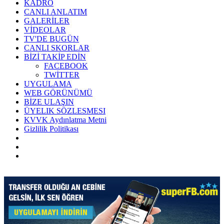
KADRO
CANLI ANLATIM
GALERİLER
VİDEOLAR
TV'DE BUGÜN
CANLI SKORLAR
BİZİ TAKİP EDİN
FACEBOOK
TWİTTER
UYGULAMA
WEB GÖRÜNÜMÜ
BİZE ULAŞIN
ÜYELIK SÖZLESMESI
KVVK Aydınlatma Metni
Gizlilik Politikası