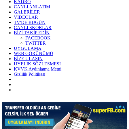
KADRO
CANLI ANLATIM
GALERİLER
VİDEOLAR
TV'DE BUGÜN
CANLI SKORLAR
BİZİ TAKİP EDİN
FACEBOOK
TWİTTER
UYGULAMA
WEB GÖRÜNÜMÜ
BİZE ULAŞIN
ÜYELIK SÖZLESMESI
KVVK Aydınlatma Metni
Gizlilik Politikası