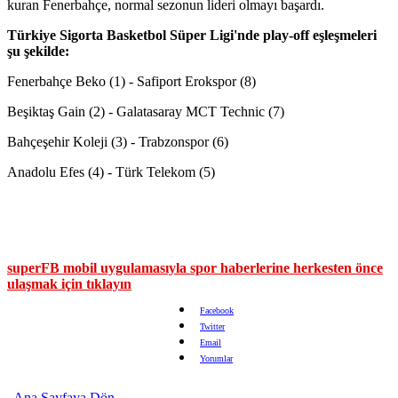
kuran Fenerbahçe, normal sezonun lideri olmayı başardı.
Türkiye Sigorta Basketbol Süper Ligi'nde play-off eşleşmeleri
şu şekilde:
Fenerbahçe Beko (1) - Safiport Erokspor (8)
Beşiktaş Gain (2) - Galatasaray MCT Technic (7)
Bahçeşehir Koleji (3) - Trabzonspor (6)
Anadolu Efes (4) - Türk Telekom (5)
superFB mobil uygulamasıyla spor haberlerine herkesten önce
ulaşmak için tıklayın
Facebook
Twitter
Email
Yorumlar
Ana Sayfaya Dön