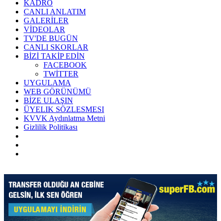
KADRO
CANLI ANLATIM
GALERİLER
VİDEOLAR
TV'DE BUGÜN
CANLI SKORLAR
BİZİ TAKİP EDİN
FACEBOOK
TWİTTER
UYGULAMA
WEB GÖRÜNÜMÜ
BİZE ULAŞIN
ÜYELIK SÖZLESMESI
KVVK Aydınlatma Metni
Gizlilik Politikası