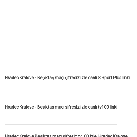
Hradec Kralove - Beşiktaş maçı şifresiz izle canlı S Sport Plus linki
Hradec Kralove - Beşiktaş maçı şifresiz izle canlı tv100 linki
Hradec Kralove Beşiktaş maçı şifresiz tv100 izle, Hradec Kralove