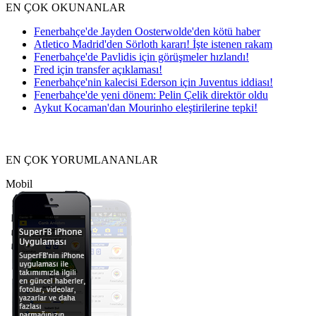
EN ÇOK OKUNANLAR
Fenerbahçe'de Jayden Oosterwolde'den kötü haber
Atletico Madrid'den Sörloth kararı! İşte istenen rakam
Fenerbahçe'de Pavlidis için görüşmeler hızlandı!
Fred için transfer açıklaması!
Fenerbahçe'nin kalecisi Ederson için Juventus iddiası!
Fenerbahçe'de yeni dönem: Pelin Çelik direktör oldu
Aykut Kocaman'dan Mourinho eleştirilerine tepki!
EN ÇOK YORUMLANANLAR
Mobil