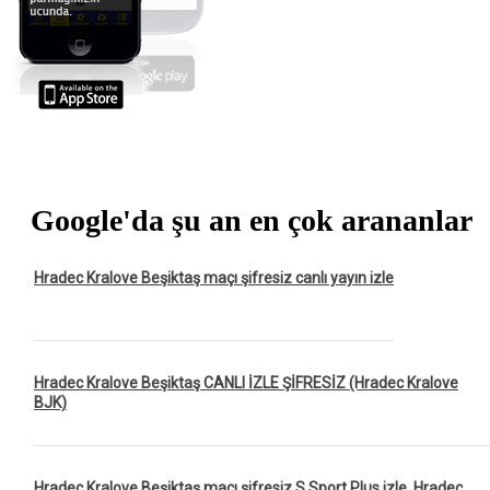
Google'da şu an en çok arananlar
Hradec Kralove Beşiktaş maçı şifresiz canlı yayın izle
Hradec Kralove Beşiktaş CANLI İZLE ŞİFRESİZ (Hradec Kralove
BJK)
Hradec Kralove Beşiktaş maçı şifresiz S Sport Plus izle, Hradec