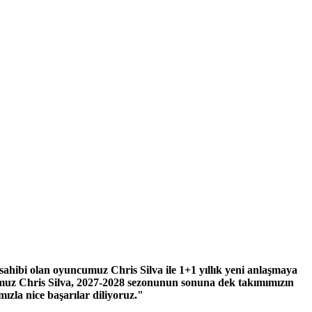
hibi olan oyuncumuz Chris Silva ile 1+1 yıllık yeni anlaşmaya
ncumuz Chris Silva, 2027-2028 sezonunun sonuna dek takımımızın
zla nice başarılar diliyoruz."