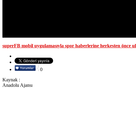
superFB mobil uygulamasıyla spor haberlerine herkesten önce ul
0
Kaynak :
Anadolu Ajansı