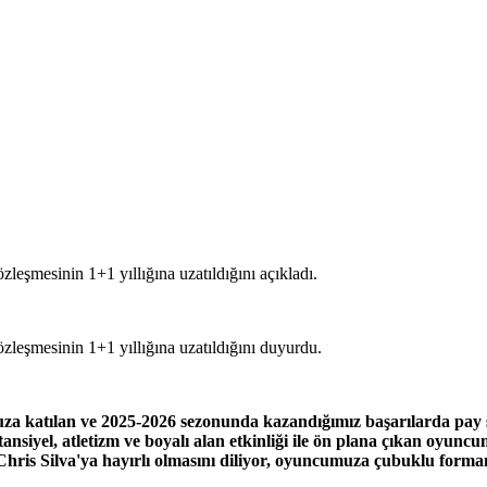
eşmesinin 1+1 yıllığına uzatıldığını açıkladı.
leşmesinin 1+1 yıllığına uzatıldığını duyurdu.
 katılan ve 2025-2026 sezonunda kazandığımız başarılarda pay sa
ansiyel, atletizm ve boyalı alan etkinliği ile ön plana çıkan oyu
hris Silva'ya hayırlı olmasını diliyor, oyuncumuza çubuklu formamı