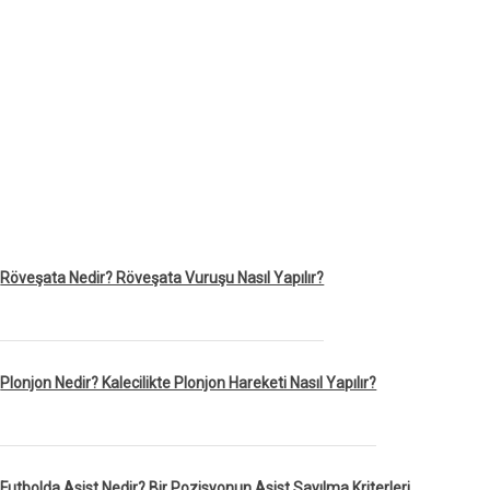
Röveşata Nedir? Röveşata Vuruşu Nasıl Yapılır?
Plonjon Nedir? Kalecilikte Plonjon Hareketi Nasıl Yapılır?
Futbolda Asist Nedir? Bir Pozisyonun Asist Sayılma Kriterleri