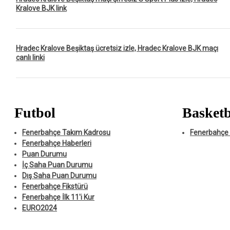
Kralove BJK link
Hradec Kralove Beşiktaş ücretsiz izle, Hradec Kralove BJK maçı
canlı linki
Futbol
Basketb
Fenerbahçe Takım Kadrosu
Fenerbahçe 
Fenerbahçe Haberleri
Puan Durumu
İç Saha Puan Durumu
Dış Saha Puan Durumu
Fenerbahçe Fikstürü
Fenerbahçe İlk 11'i Kur
EURO2024