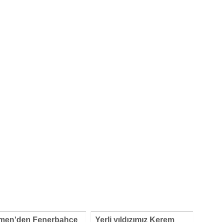
lmen'den Fenerbahçe
Yerli yıldızımız Kerem