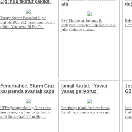
Ligi'nde fikstür çekildi!
attı
değ
Türkiye Sigorta Basketbol Süper
PSV Eindhoven, Juventus ile
Rıdv
Ligi'nde 2026-2027 sezonunun fikstürü
sözleşmesi sona eren Filip Kostic ile iki
Graz'
çekildi. Yeni sezon 26 Eylül'd...
yıllık sözleşme imzaladı.
Fenerbahçe, Sturm Graz
İsmail Kartal: "Yavaş
Jo
karşısında avantajı kaptı
yavaş geliyoruz"
Gül
UEFA Şampiyonlar Ligi 3. ön eleme
Fenerbahçe teknik direktörü İsmail
Jose
turu ilk maçında Fenerbahçe, konuk
Kartal maç sonunda açıklama yaptı.
Özil 
ettiği Sturm Graz'ı 2-0 mağlup ...
göste