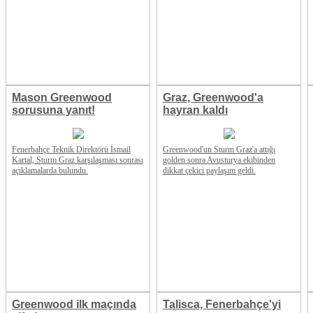
Mason Greenwood
Graz, Greenwood'a
sorusuna yanıt!
hayran kaldı
Fenerbahçe Teknik Direktörü İsmail
Greenwood'un Sturm Graz'a attığı
Kartal, Sturm Graz karşılaşması sonrası
golden sonra Avusturya ekibinden
açıklamalarda bulundu.
dikkat çekici paylaşım geldi.
Greenwood ilk maçında
Talisca, Fenerbahçe'yi