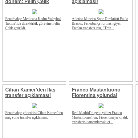
dönem: Pelin Çelik
açıklaması!
Fenerbahçe Medicana Kadın Voleybol
Atletico Mineiro Spor Direktörü Paulo
Takımı'nda direktörlük görevine Pelin
Bracks, Fenerbahçe forması giyen
Çelik getirildi.
Fred'in transferi için, "Tran...
Cihan Kamer'den flaş
Franco Mastantuono
transfer açıklaması!
Fiorentina yolunda!
Fenerbahçe yöneticisi Cihan Kamer'den
Real Madrid'in genç yıldızı Franco
maç sonu transfer açıklaması.
Mastantuono'nun, Fiorentina'ya kiralık
transferini tamamlamak içi...