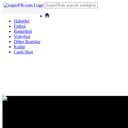
Haberler
Futbol
Basketbol
Voleybol
Diğer Branşlar
Kulüp
Canlı Skor