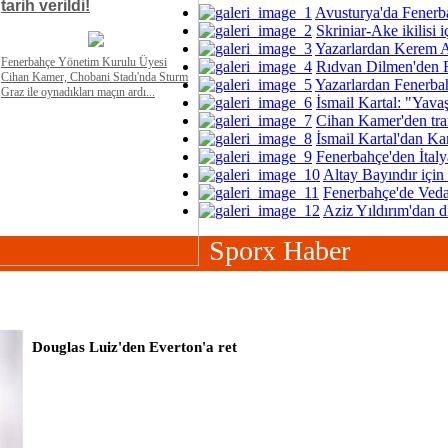
tarih verildi!
Avusturya'da Fenerb
Skriniar-Ake ikilisi i
Yazarlardan Kerem A
Fenerbahçe Yönetim Kurulu Üyesi
Rıdvan Dilmen'den F
Cihan Kamer, Chobani Stadı'nda Sturm
Yazarlardan Fenerba
Graz ile oynadıkları maçın ardı...
İsmail Kartal: "Yava
Cihan Kamer'den tran
İsmail Kartal'dan Ka
Fenerbahçe'den İtalya
Altay Bayındır için 
Fenerbahçe'de Veda
Aziz Yıldırım'dan d
Sporx Haber
Douglas Luiz'den Everton'a ret