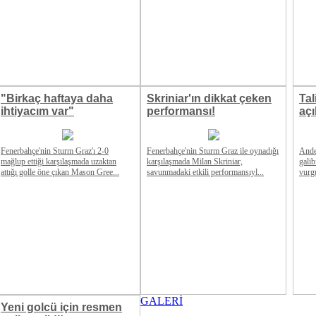
"Birkaç haftaya daha
Skriniar'ın dikkat çeken
Ta
ihtiyacım var"
performansı!
açı
Fenerbahçe'nin Sturm Graz'ı 2-0
Fenerbahçe'nin Sturm Graz ile oynadığı
Ande
mağlup ettiği karşılaşmada uzaktan
karşılaşmada Milan Skriniar,
gali
attığı golle öne çıkan Mason Gree...
savunmadaki etkili performansıyl...
vurg
GALERİ
Yeni golcü için resmen