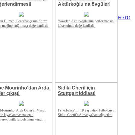
erlendirmesi!
Aktürkoğlu'na övgüler!
FOTO
an Dilmen, Fenerbahçe'nin Sturm
Yazarlar, Aktürkoğlu'nun performansını
ı mağlup ettiği maçı değerlendirdi.
köşelerinde değerlendirdi.
se Mourinho'dan Arda
Sidiki Cherif için
er çıkışı!
Stuttgart iddiası!
 Mourinho, Arda Güler'in Mesut
Fenerbahçe'nin 19 yaşındaki futbolcusu
ile kıyaslanmasına tepki
Sidiki Cherif'e Almanya'dan talip çıktı.
rerek, milli futbolcunun kendi...