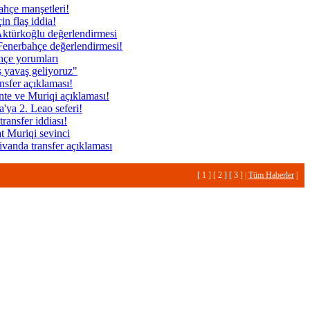
ahçe manşetleri!
çin flaş iddia!
ktürkoğlu değerlendirmesi
enerbahçe değerlendirmesi!
hçe yorumları
ş yavaş geliyoruz"
sfer açıklaması!
nte ve Muriqi açıklaması!
'ya 2. Leao seferi!
transfer iddiası!
t Muriqi sevinci
ivanda transfer açıklaması
[
1
] [
2
] [
3
] |
Tüm Haberler
|