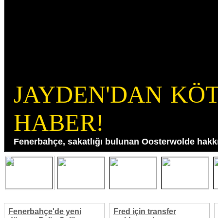
JAYDEN'DAN KÖ
HABER!
Fenerbahçe, sakatlığı bulunan Oosterwolde hakkı
Fenerbahçe'de yeni
Fred için transfer