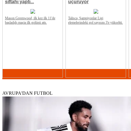
siftahı yaptı...
uçuruyor
Mason Greenwood, ilk kez ilk 11'de
Talisca, Şampiyonlar Ligi
başladığı maçta ilk golünü attı.
elemelerindeki gol sayısını 3'e yükseltti.
AVRUPA'DAN FUTBOL