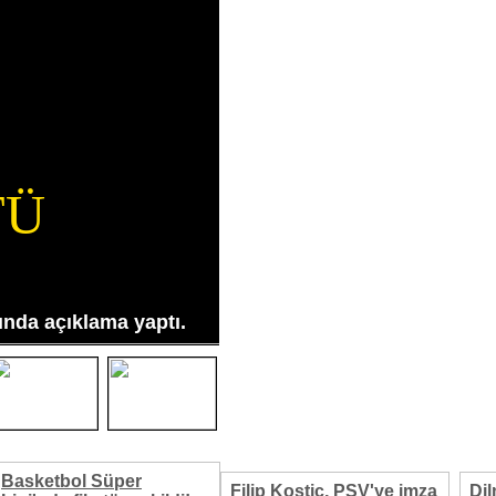
TÜ
nda açıklama yaptı.
Basketbol Süper
Filip Kostic, PSV'ye imza
Di