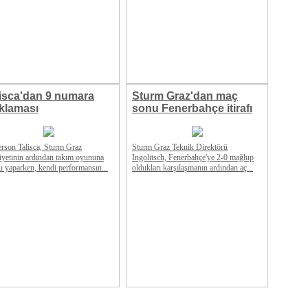
lisca'dan 9 numara
Sturm Graz'dan maç
klaması
sonu Fenerbahçe itirafı
rson Talisca, Sturm Graz
Sturm Graz Teknik Direktörü
biyetinin ardından takım oyununa
Ingolitsch, Fenerbahçe'ye 2-0 mağlup
u yaparken, kendi performansın...
oldukları karşılaşmanın ardından aç...