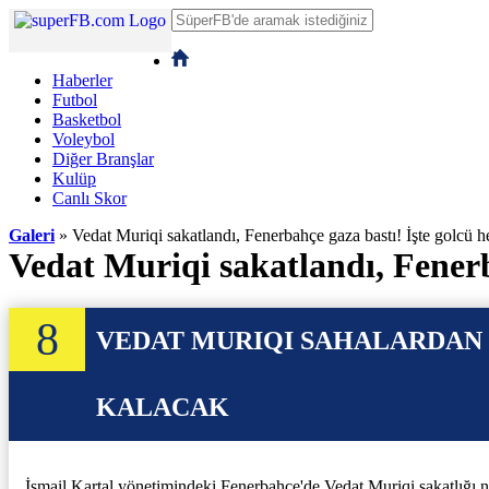
Haberler
Futbol
Basketbol
Voleybol
Diğer Branşlar
Kulüp
Canlı Skor
Galeri
» Vedat Muriqi sakatlandı, Fenerbahçe gaza bastı! İşte golcü h
Vedat Muriqi sakatlandı, Fenerb
8
VEDAT MURIQI SAHALARDAN
KALACAK
İsmail Kartal yönetimindeki Fenerbahçe'de Vedat Muriqi sakatlığı 