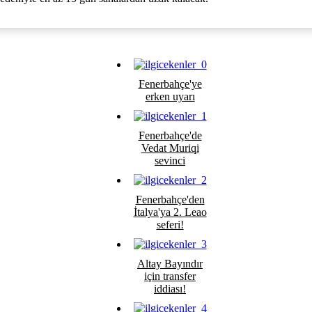
Fenerbahçe'ye
erken uyarı
Fenerbahçe'de
Vedat Muriqi
sevinci
Fenerbahçe'den
İtalya'ya 2. Leao
seferi!
Altay Bayındır
için transfer
iddiası!