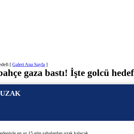
edefi
[
Galeri Ana Sayfa
]
ahçe gaza bastı! İşte golcü hedef
 UZAK
nedeniyle en az 15 gün sahalardan uzak kalacak.