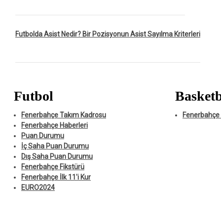
Futbolda Asist Nedir? Bir Pozisyonun Asist Sayılma Kriterleri
Futbol
Basketb
Fenerbahçe Takım Kadrosu
Fenerbahçe 
Fenerbahçe Haberleri
Puan Durumu
İç Saha Puan Durumu
Dış Saha Puan Durumu
Fenerbahçe Fikstürü
Fenerbahçe İlk 11'i Kur
EURO2024