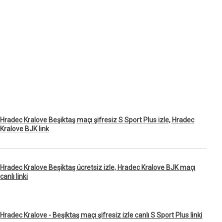
Hradec Kralove Beşiktaş maçı şifresiz S Sport Plus izle, Hradec
Kralove BJK link
Hradec Kralove Beşiktaş ücretsiz izle, Hradec Kralove BJK maçı
canlı linki
Hradec Kralove - Beşiktaş maçı şifresiz izle canlı S Sport Plus linki