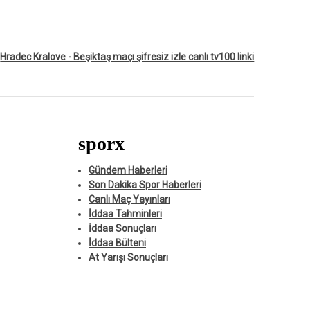
Hradec Kralove - Beşiktaş maçı şifresiz izle canlı tv100 linki
sporx
Gündem Haberleri
Son Dakika Spor Haberleri
Canlı Maç Yayınları
İddaa Tahminleri
İddaa Sonuçları
İddaa Bülteni
At Yarışı Sonuçları