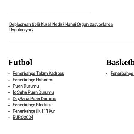
Deplasman Golü Kuralı Nedir? Hangi Organizasyonlarda
Uygulanıyor?
Futbol
Basketb
Fenerbahçe Takım Kadrosu
Fenerbahçe 
Fenerbahçe Haberleri
Puan Durumu
İç Saha Puan Durumu
Dış Saha Puan Durumu
Fenerbahçe Fikstürü
Fenerbahçe İlk 11'i Kur
EURO2024