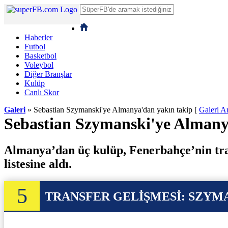
Haberler
Futbol
Basketbol
Voleybol
Diğer Branşlar
Kulüp
Canlı Skor
Galeri
» Sebastian Szymanski'ye Almanya'dan yakın takip
[
Galeri A
Sebastian Szymanski'ye Almany
Almanya’dan üç kulüp, Fenerbahçe’nin tran
listesine aldı.
5
TRANSFER GELİŞMESİ: SZYM