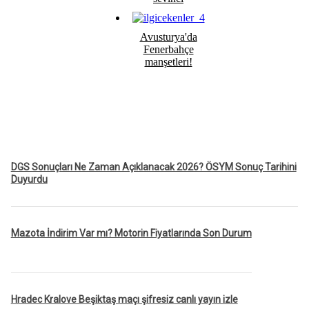
Avusturya'da
Fenerbahçe
manşetleri!
DGS Sonuçları Ne Zaman Açıklanacak 2026? ÖSYM Sonuç Tarihini
Duyurdu
Mazota İndirim Var mı? Motorin Fiyatlarında Son Durum
Hradec Kralove Beşiktaş maçı şifresiz canlı yayın izle