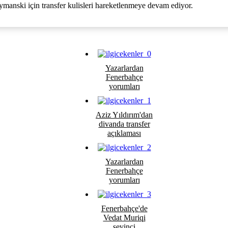
manski için transfer kulisleri hareketlenmeye devam ediyor.
Yazarlardan
Fenerbahçe
yorumları
Aziz Yıldırım'dan
divanda transfer
açıklaması
Yazarlardan
Fenerbahçe
yorumları
Fenerbahçe'de
Vedat Muriqi
sevinci