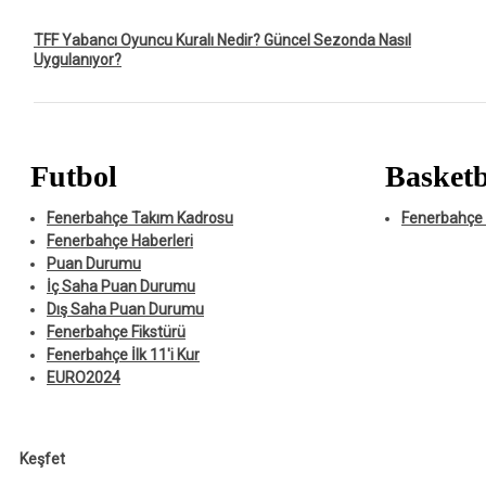
TFF Yabancı Oyuncu Kuralı Nedir? Güncel Sezonda Nasıl
Uygulanıyor?
Futbol
Basketb
Fenerbahçe Takım Kadrosu
Fenerbahçe 
Fenerbahçe Haberleri
Puan Durumu
İç Saha Puan Durumu
Dış Saha Puan Durumu
Fenerbahçe Fikstürü
Fenerbahçe İlk 11'i Kur
EURO2024
Keşfet