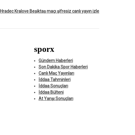
Hradec Kralove Beşiktaş maçı şifresiz canlı yayın izle
sporx
Gündem Haberleri
Son Dakika Spor Haberleri
Canlı Maç Yayınları
İddaa Tahminleri
İddaa Sonuçları
İddaa Bülteni
At Yarışı Sonuçları