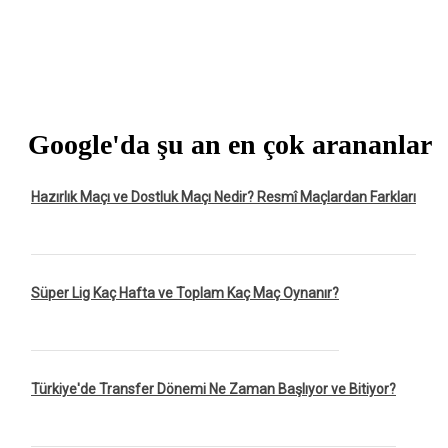
Google'da şu an en çok arananlar
Hazırlık Maçı ve Dostluk Maçı Nedir? Resmî Maçlardan Farkları
Süper Lig Kaç Hafta ve Toplam Kaç Maç Oynanır?
Türkiye'de Transfer Dönemi Ne Zaman Başlıyor ve Bitiyor?