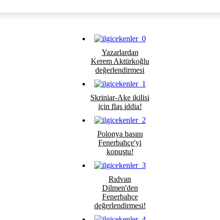
Yazarlardan
Kerem Aktürkoğlu
değerlendirmesi
Skriniar-Ake ikilisi
için flaş iddia!
Polonya basını
Fenerbahçe'yi
konuştu!
Rıdvan
Dilmen'den
Fenerbahçe
değerlendirmesi!