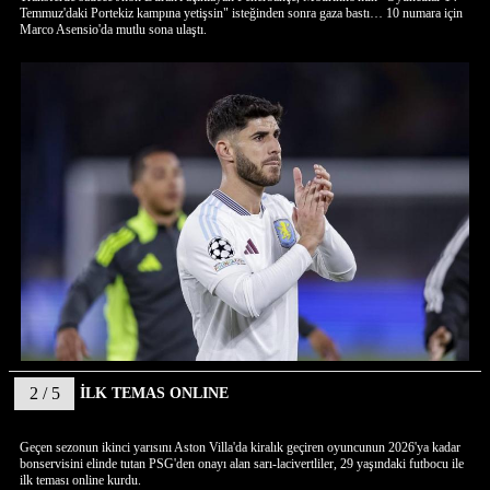
Temmuz'daki Portekiz kampına yetişsin" isteğinden sonra gaza bastı… 10 numara için
Marco Asensio'da mutlu sona ulaştı.
2 / 5
İLK TEMAS ONLINE
Geçen sezonun ikinci yarısını Aston Villa'da kiralık geçiren oyuncunun 2026'ya kadar
bonservisini elinde tutan PSG'den onayı alan sarı-lacivertliler, 29 yaşındaki futbocu ile
ilk teması online kurdu.