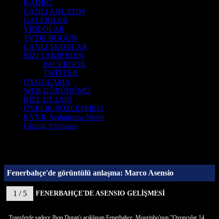
KADRO
CANLI ANLATIM
GALERİLER
VİDEOLAR
TV'DE BUGÜN
CANLI SKORLAR
BİZİ TAKİP EDİN
FACEBOOK
TWİTTER
UYGULAMA
WEB GÖRÜNÜMÜ
BİZE ULAŞIN
ÜYELIK SÖZLESMESI
KVVK Aydınlatma Metni
Gizlilik Politikası
Fenerbahçe'de görüntülü anlaşma: Marco Asensio
1 / 5
FENERBAHÇE'DE ASENSIO GELİŞMESİ
Transferde sadece Jhon Duran'ı açıklayan Fenerbahçe, Mourinho'nun "Oyuncular 14