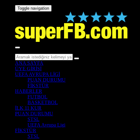
Toggle navigation
ANA SAYFA
ÜYE GİRİŞİ
UEFA AVRUPA LİGİ
PUAN DURUMU
FİKSTÜR
HABERLER
FUTBOL
BASKETBOL
İLK 11 KUR
PUAN DURUMU
STSL
UEFA Avrupa Ligi
FİKSTÜR
STSL