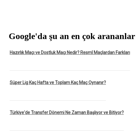
Google'da şu an en çok arananlar
Hazırlık Maçı ve Dostluk Maçı Nedir? Resmî Maçlardan Farkları
Süper Lig Kaç Hafta ve Toplam Kaç Maç Oynanır?
Türkiye'de Transfer Dönemi Ne Zaman Başlıyor ve Bitiyor?