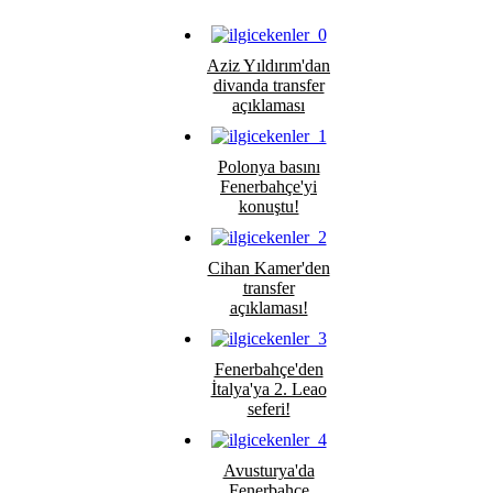
Aziz Yıldırım'dan
divanda transfer
açıklaması
Polonya basını
Fenerbahçe'yi
konuştu!
Cihan Kamer'den
transfer
açıklaması!
Fenerbahçe'den
İtalya'ya 2. Leao
seferi!
Avusturya'da
Fenerbahçe