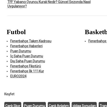
TFF Yabancı Oyuncu Kuralı Nedir? Güncel Sezonda Nasıl
Uygulanıyor?
Futbol
Basketb
Fenerbahçe Takım Kadrosu
Fenerbahçe 
Fenerbahçe Haberleri
Puan Durumu
İç Saha Puan Durumu
Dış Saha Puan Durumu
Fenerbahçe Fikstürü
Fenerbahçe İlk 11'i Kur
EURO2024
Keşfet
Canlı Skor
Puan Durumu
Canlı Anlatım
iddaa Sonuçları
Tran