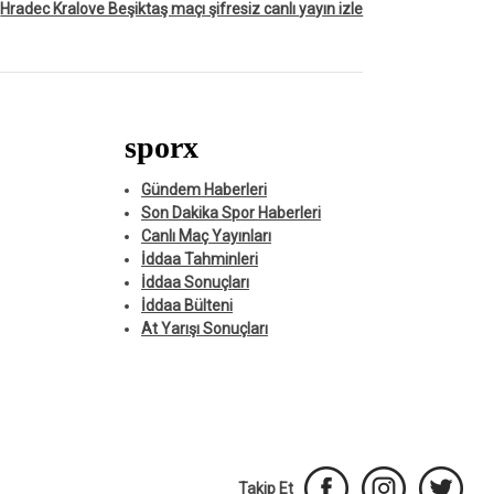
Hradec Kralove Beşiktaş maçı şifresiz canlı yayın izle
sporx
Gündem Haberleri
Son Dakika Spor Haberleri
Canlı Maç Yayınları
İddaa Tahminleri
İddaa Sonuçları
İddaa Bülteni
At Yarışı Sonuçları
Takip Et