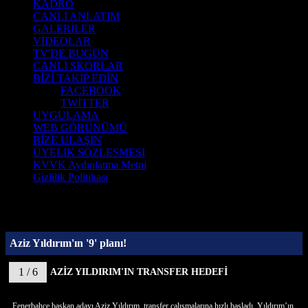
KADRO
CANLI ANLATIM
GALERİLER
VİDEOLAR
TV'DE BUGÜN
CANLI SKORLAR
BİZİ TAKİP EDİN
FACEBOOK
TWİTTER
UYGULAMA
WEB GÖRÜNÜMÜ
BİZE ULAŞIN
ÜYELIK SÖZLESMESI
KVVK Aydınlatma Metni
Gizlilik Politikası
Aziz Yıldırım'ın '9' planı!
1 / 6
AZİZ YILDIRIM'IN TRANSFER HEDEFİ
Fenerbahçe başkan adayı Aziz Yıldırım, transfer çalışmalarına hızlı başladı. Yıldırım’ın