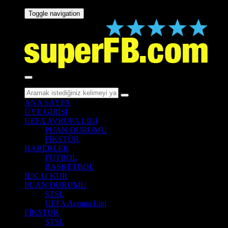
Toggle navigation
ANA SAYFA
ÜYE GİRİŞİ
UEFA AVRUPA LİGİ
PUAN DURUMU
FİKSTÜR
HABERLER
FUTBOL
BASKETBOL
İLK 11 KUR
PUAN DURUMU
STSL
UEFA Avrupa Ligi
FİKSTÜR
STSL