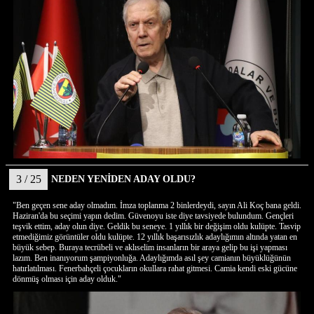
3 / 25
NEDEN YENİDEN ADAY OLDU?
"Ben geçen sene aday olmadım. İmza toplanma 2 binlerdeydi, sayın Ali Koç bana geldi.
Haziran'da bu seçimi yapın dedim. Güvenoyu iste diye tavsiyede bulundum. Gençleri
teşvik ettim, aday olun diye. Geldik bu seneye. 1 yıllık bir değişim oldu kulüpte. Tasvip
etmediğimiz görüntüler oldu kulüpte. 12 yıllık başarısızlık adaylığımın altında yatan en
büyük sebep. Buraya tecrübeli ve aklıselim insanların bir araya gelip bu işi yapması
lazım. Ben inanıyorum şampiyonluğa. Adaylığımda asıl şey camianın büyüklüğünün
hatırlatılması. Fenerbahçeli çocukların okullara rahat gitmesi. Camia kendi eski gücüne
dönmüş olması için aday olduk."