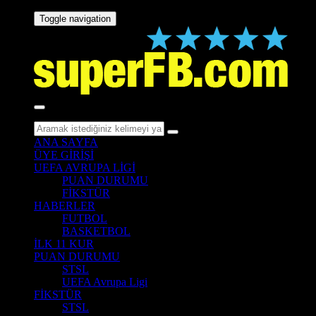
Toggle navigation
ANA SAYFA
ÜYE GİRİŞİ
UEFA AVRUPA LİGİ
PUAN DURUMU
FİKSTÜR
HABERLER
FUTBOL
BASKETBOL
İLK 11 KUR
PUAN DURUMU
STSL
UEFA Avrupa Ligi
FİKSTÜR
STSL