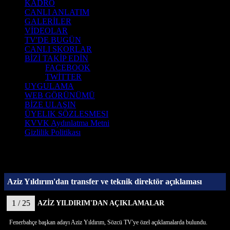
KADRO
CANLI ANLATIM
GALERİLER
VİDEOLAR
TV'DE BUGÜN
CANLI SKORLAR
BİZİ TAKİP EDİN
FACEBOOK
TWİTTER
UYGULAMA
WEB GÖRÜNÜMÜ
BİZE ULAŞIN
ÜYELIK SÖZLESMESI
KVVK Aydınlatma Metni
Gizlilik Politikası
Aziz Yıldırım'dan transfer ve teknik direktör açıklaması
1 / 25
AZİZ YILDIRIM'DAN AÇIKLAMALAR
Fenerbahçe başkan adayı Aziz Yıldırım, Sözcü TV'ye özel açıklamalarda bulundu.