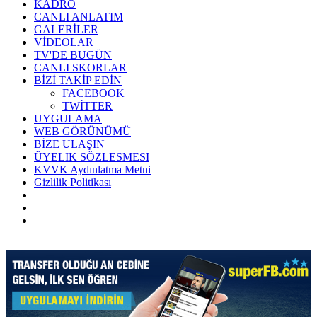
KADRO
CANLI ANLATIM
GALERİLER
VİDEOLAR
TV'DE BUGÜN
CANLI SKORLAR
BİZİ TAKİP EDİN
FACEBOOK
TWİTTER
UYGULAMA
WEB GÖRÜNÜMÜ
BİZE ULAŞIN
ÜYELIK SÖZLESMESI
KVVK Aydınlatma Metni
Gizlilik Politikası