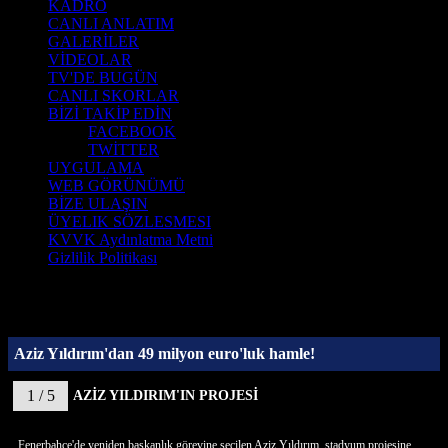
KADRO
CANLI ANLATIM
GALERİLER
VİDEOLAR
TV'DE BUGÜN
CANLI SKORLAR
BİZİ TAKİP EDİN
FACEBOOK
TWİTTER
UYGULAMA
WEB GÖRÜNÜMÜ
BİZE ULAŞIN
ÜYELIK SÖZLESMESI
KVVK Aydınlatma Metni
Gizlilik Politikası
Aziz Yıldırım'dan 49 milyon euro'luk hamle!
1 / 5
AZİZ YILDIRIM'IN PROJESİ
Fenerbahçe'de yeniden başkanlık görevine seçilen Aziz Yıldırım, stadyum projesine